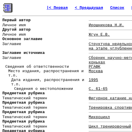
|< Первая
< Предыдущая
Список
Первый автор
Личное имя
Ирошникова Н.И.
Другой автор
Личное имя
Жгун Е.В.
Основное заглавие
Заглавие
Структура недельно
на этапе углубленн
Заглавие источника
Заглавие
Сборник научно-мет
коньках
Сведения об ответственности
РГАФК
Место издания, распространения и
Москва
т.п.
Дата издания, распространения и
1995
т.п.
Сведения о местоположении
С. 61-65
Предметная рубрика
Тематический термин
Фигурное катание н
Предметная рубрика
Тематический термин
Тренировка спортив
Предметная рубрика
Тематический термин
Микроцикл
Предметная рубрика
Тематический термин
Цикл тренировочный
Предметная рубрика