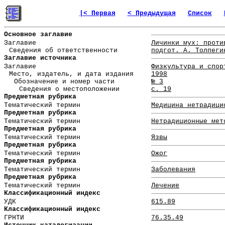
|< Первая
< Предыдущая
Список
Основное заглавие
Заглавие
Личинки мух: проти
Сведения об ответственности
подгот. А. Толпеги
Заглавие источника
Заглавие
Физкультура и спор
Место, издатель, и дата издания
1998
Обозначение и номер части
№ 3
Сведения о местоположении
с. 19
Предметная рубрика
Тематический термин
Медицина нетрадици
Предметная рубрика
Тематический термин
Нетрадиционные мет
Предметная рубрика
Тематический термин
Язвы
Предметная рубрика
Тематический термин
Ожог
Предметная рубрика
Тематический термин
Заболевания
Предметная рубрика
Тематический термин
Лечение
Классификационный индекс
УДК
615.89
Классификационный индекс
ГРНТИ
76.35.49