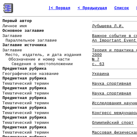
|< Первая
< Предыдущая
Список
Первый автор
Личное имя
Лубышева Л.И.
Основное заглавие
Заглавие
Важное событие в с
Параллельное заглавие
An Important Event
Заглавие источника
Заглавие
Теория и практика 
Место, издатель, и дата издания
2000
Обозначение и номер части
№ 7
Сведения о местоположении
с. 63
Предметная рубрика
Географическое название
Украина
Предметная рубрика
Тематический термин
Наука спортивная
Предметная рубрика
Тематический термин
Наука спортивная
Предметная рубрика
Тематический термин
Исследования научн
Предметная рубрика
Тематический термин
Конгресс междунаро
Предметная рубрика
Тематический термин
Олимпийский спорт
Предметная рубрика
Тематический термин
Массовая физическа