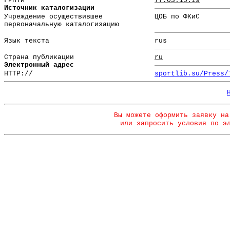
ГРНТИ
77.03.15.19
Источник каталогизации
Учреждение осуществившее
ЦОБ по ФКиС
первоначальную каталогизацию
Язык текста
rus
Страна публикации
ru
Электронный адрес
HTTP://
sportlib.su/Press/
Вы можете оформить заявку на
или запросить условия по э