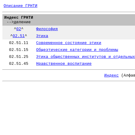
Описание ГРНТИ
Индекс ГРНТИ
-->деление
^
02
^
Философия
^
02.51
^
Этика
02.51.11
Современное состояние этики
02.51.15
Общеэтические категории и проблемы
02.51.25
Этика общественных институтов и отдельных
02.51.45
Нравственное воспитание
Индекс
(Алфав