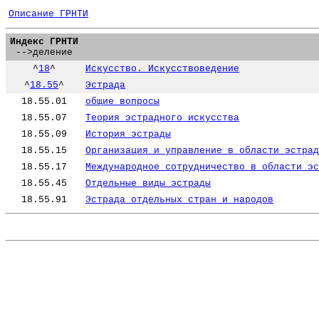
Описание ГРНТИ
Индекс ГРНТИ
-->деление
^
18
^
Искусство. Искусствоведение
^
18.55
^
Эстрада
18.55.01
общие вопросы
18.55.07
Теория эстрадного искусства
18.55.09
История эстрады
18.55.15
Организация и управление в области эстрад
18.55.17
Международное сотрудничество в области эс
18.55.45
Отдельные виды эстрады
18.55.91
Эстрада отдельных стран и народов