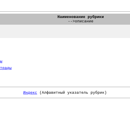
Наименование рубрики
-->описание
ы
трады
Индекс
(Алфавитный указатель рубрик)