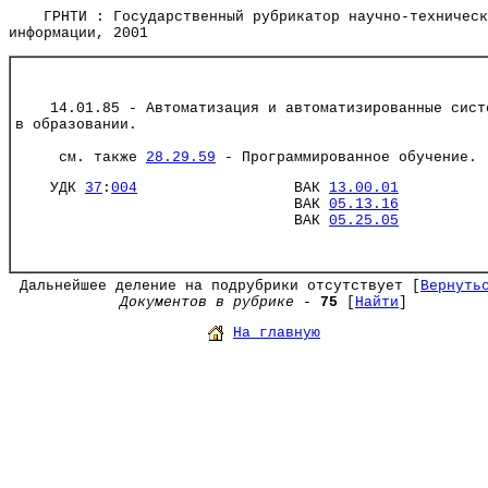
ГРНТИ : Государственный рубрикатор научно-техническ
информации, 2001
14.01.85 - Автоматизация и автоматизированные сист
в образовании.
см. также
28.29.59
- Программированное обучение.
УДК
37
:
004
ВАК
13.00.01
ВАК
05.13.16
ВАК
05.25.05
Дальнейшее деление на подрубрики отсутствует [
Вернуть
Документов в рубрике
-
75
[
Найти
]
На главную