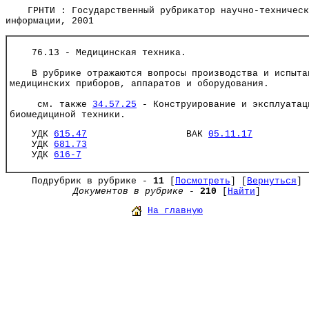
ГРНТИ : Государственный рубрикатор научно-техническ
информации, 2001
76.13 - Медицинская техника.
В рубрике отражаются вопросы производства и испыта
медицинских приборов, аппаратов и оборудования.
см. также
34.57.25
- Конструирование и эксплуатац
биомедициной техники.
УДК
615.47
ВАК
05.11.17
УДК
681.73
УДК
616-7
Подрубрик в рубрике -
11
[
Посмотреть
] [
Вернуться
]
Документов в рубрике
-
210
[
Найти
]
На главную