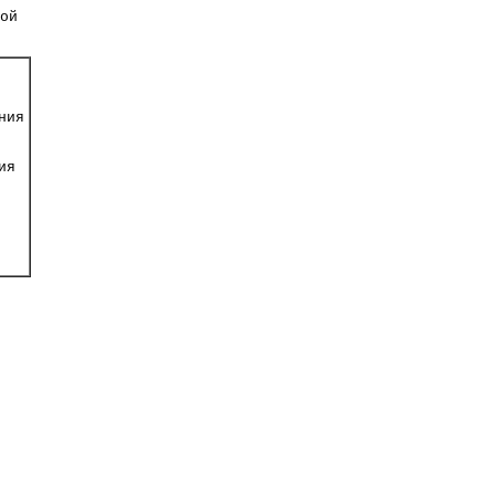
ой
ния
ия