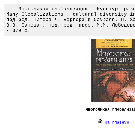
Многоликая глобализация : Культур. разно
Many Globalizations : cultural diversity i
под ред. Питера Л. Бергера и Сэмюэля. П. Х
В.В. Сапова ; под. ред. проф. М.М. Лебедев
- 379 с.
Многоликая глобализа
На главную