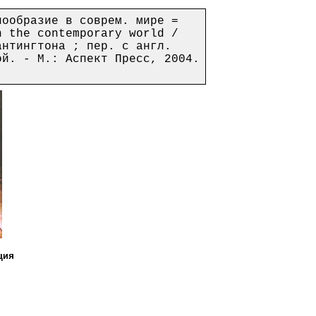
образие в соврем. мире =
n the contemporary world /
антингтона ; пер. с англ.
ой. - М.: Аспект Пресс, 2004.
ция