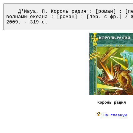
Д'Ивуа, П. Король радия : [роман] : [пер
волнами океана : [роман] : [пер. с фр.] / 
2009. - 319 с.
Король радия
На главную