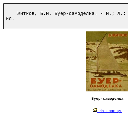
Житков, Б.М. Буер-самоделка. - М.; Л.: Г
ил.
Буер-самоделка
На главную