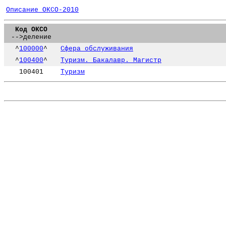
Описание ОКСО-2010
Код ОКСО
-->деление
^
100000
^
Сфера обслуживания
^
100400
^
Туризм. Бакалавр. Магистр
100401
Туризм