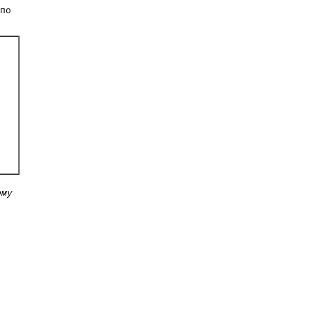
по
ому