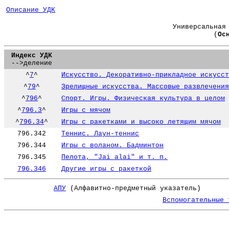
Описание УДК
Универсальная
(
Ос
Индекс УДК
-->деление
^
7
^
Искусство. Декоративно-прикладное искусст
^
79
^
Зрелищные искусства. Массовые развлечения
^
796
^
Спорт. Игры. Физическая культура в целом
^
796.3
^
Игры с мячом
^
796.34
^
Игры с ракетками и высоко летящим мячом
796.342
Теннис. Лаун-теннис
796.344
Игры с воланом. Бадминтон
796.345
Пелота, "Jai alai" и т. п.
796.346
Другие игры с ракеткой
АПУ
(Алфавитно-предметный указатель)
Вспомогательные 