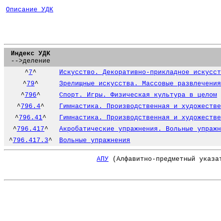
Описание УДК
Индекс УДК
-->деление
^
7
^
Искусство. Декоративно-прикладное искусст
^
79
^
Зрелищные искусства. Массовые развлечения
^
796
^
Спорт. Игры. Физическая культура в целом
^
796.4
^
Гимнастика. Производственная и художестве
^
796.41
^
Гимнастика. Производственная и художестве
^
796.417
^
Акробатические упражнения. Вольные упражн
^
796.417.3
^
Вольные упражнения
АПУ
(Алфавитно-предметный указа