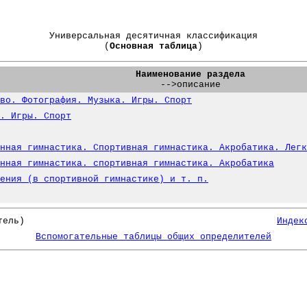
Универсальная десятичная классификация
(
Основная таблица
)
Наименование раздела
-->описание
во. Фотография. Музыка. Игры. Спорт
. Игры. Спорт
нная гимнастика. Спортивная гимнастика. Акробатика. Легк
нная гимнастика. спортивная гимнастика. Акробатика
ения (в спортивной гимнастике) и т. п.
тель)
Индек
Вспомогательные таблицы общих определителей