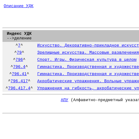
Описание УДК
Индекс УДК
-->деление
^
7
^
Искусство. Декоративно-прикладное искусст
^
79
^
Зрелищные искусства. Массовые развлечения
^
796
^
Спорт. Игры. Физическая культура в целом
^
796.4
^
Гимнастика. Производственная и художестве
^
796.41
^
Гимнастика. Производственная и художестве
^
796.417
^
Акробатические упражнения. Вольные упражн
^
796.417.4
^
Упражнения на гибкость, акробатические уп
АПУ
(Алфавитно-предметный указа