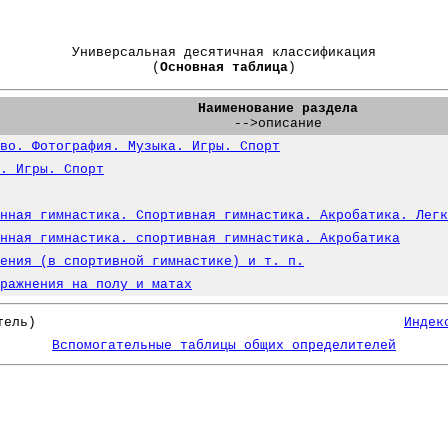
Универсальная десятичная классификация
(
Основная таблица
)
Наименование раздела
-->описание
во. Фотография. Музыка. Игры. Спорт
. Игры. Спорт
нная гимнастика. Спортивная гимнастика. Акробатика. Легк
нная гимнастика. спортивная гимнастика. Акробатика
ения (в спортивной гимнастике) и т. п.
ражнения на полу и матах
тель)
Индек
Вспомогательные таблицы общих определителей