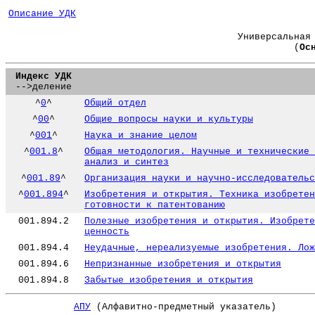
Описание УДК
Универсальная
(
Ос
Индекс УДК
-->деление
^
0
^
Общий отдел
^
00
^
Общие вопросы науки и культуры
^
001
^
Наука и знание целом
^
001.8
^
Общая методология. Научные и технические 
анализ и синтез
^
001.89
^
Организация науки и научно-исследовательс
^
001.894
^
Изобретения и открытия. Техника изобретен
готовности к патентованию
001.894.2
Полезные изобретения и открытия. Изобрете
ценность
001.894.4
Неудачные, нереализуемые изобретения. Лож
001.894.6
Непризнанные изобретения и открытия
001.894.8
Забытые изобретения и открытия
АПУ
(Алфавитно-предметный указатель)