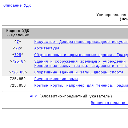
Описание УДК
Универсальная
(
Ос
Индекс УДК
-->деление
^
7
^
Искусство. Декоративно-прикладное искусст
^
72
^
Архитектура
^
725
^
Общественные и промышленные здания. Гражд
^
725.8
^
Здания и сооружения зрелищных учреждений 
Концертные залы, театры, стадионы и т. п.
^
725.85
^
Спортивные здания и залы. Дворцы спорта
725.852
Гимнастические залы
725.856
Крытые корты, например для тенниса, бадми
АПУ
(Алфавитно-предметный указатель)
Вспомогательные 