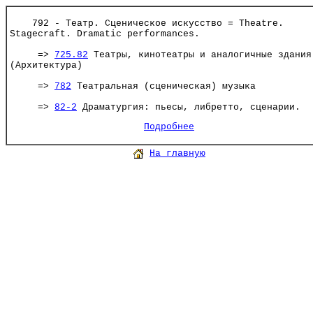
792 - Театр. Сценическое искусство = Theatre.
Stagecraft. Dramatic performances.
=>
725.82
Театры, кинотеатры и аналогичные здания
(Архитектура)
=>
782
Театральная (сценическая) музыка
=>
82-2
Драматургия: пьесы, либретто, сценарии.
Подробнее
На главную