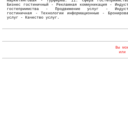
маркетинговая - Турфирма. 11. Сфера гостеприимст
Бизнес гостиничный - Рекламная коммуникация - Индус
гостеприимства - Продвижение услуг - Индуст
гостиничная - Технологии информационные - Брониров
услуг - Качество услуг.
Вы мо
или 