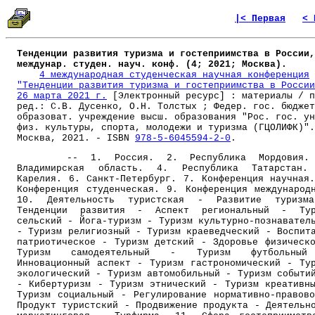
|< Первая
< 
Тенденции развития туризма и гостеприимства в России,
междунар. студен. науч. конф. (4; 2021; Москва).
4 международная студенческая научная конференция
"Тенденции развития туризма и гостеприимства в России
26 марта 2021 г.
[Электронный ресурс] : материалы / п
ред.: С.В. Дусенко, О.Н. Толстых ; Федер. гос. бюджет
образоват. учреждение высш. образования "Рос. гос. ун
физ. культуры, спорта, молодежи и туризма (ГЦОЛИФК)".
Москва, 2021. - ISBN
978-5-6045594-2-0
.
-- 1. Россия. 2. Республика Мордовия.
Владимирская область. 4. Республика Татарстан.
Карелия. 6. Санкт-Петербург. 7. Конференция научная
Конференция студенческая. 9. Конференция международ
10. Деятельность туристская - Развитие туризм
Тенденции развития - Аспект региональный - Тур
сельский - Йога-туризм - Туризм культурно-познавател
- Туризм религиозный - Туризм краеведческий - Воспит
патриотическое - Туризм детский - Здоровье физическ
Туризм самодеятельный - Туризм футбольны
Инновационный аспект - Туризм гастрономический - Ту
экологический - Туризм автомобильный - Туризм событи
- Кибертуризм - Туризм этнический - Туризм креативн
Туризм социальный - Регулирование нормативно-правов
Продукт туристский - Продвижение продукта - Деятельн