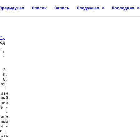
Предыдущая
Список
Запись
Следующая >
Последняя >
",
од
.
-т
 -
 3.
 5.
. 8.
ная.
а -
изм
ьный
ание
ое -
й -
ризм
йный
ый -
ое -
ость