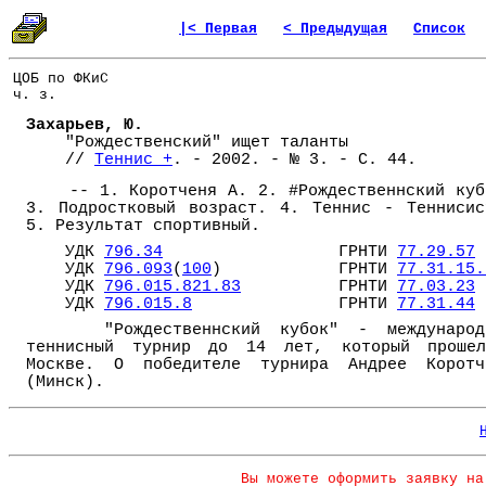
|< Первая
< Предыдущая
Список
ЦОБ по ФКиС
ч. з.
Захарьев, Ю.
"Рождественский" ищет таланты
//
Теннис +
. - 2002. - № 3. - С. 44.
-- 1. Коротченя А. 2. #Рождественнский куб
3. Подростковый возраст. 4. Теннис - Теннисис
5. Результат спортивный.
УДК
796.34
ГРНТИ
77.29.57
УДК
796.093
(
100
) ГРНТИ
77.31.15.
УДК
796.015.821.83
ГРНТИ
77.03.23
УДК
796.015.8
ГРНТИ
77.31.44
"Рождественнский кубок" - международ
теннисный турнир до 14 лет, который проше
Москве. О победителе турнира Андрее Коротч
(Минск).
Вы можете оформить заявку на