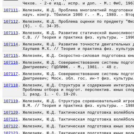
Чехов. - 2-е изд., испр. и доп. - М.: ФиС, 196
107111
.
Железняк, Ю.Д. Проблема многолетней подготовки
науч. конгр. Тбилиси 1980 г. - М., 1980. - Вто
107112
.
Железняк, Ю.Д. Проблема оценки по предмету "Фи
(9). - С. 34-35.
107113
.
Железняк, Ю.Д. Развитие статической выносливос
С.В. // Теория и практика физ. культуры. - 199
107114
.
Железняк, Ю.Д. Развитие точности двигательных 
Хаупшев М.Х. // Теория и практика физ. культур
107115
.
Железняк, Ю.Д. Скоростно-силовая подготовка юн
107116
.
Железняк, Ю.Д. Совершенствование системы подго
Дмитриевич; ГЦОЛИФК. - М., 1981. - 48 с.
107117
.
Железняк, Ю.Д. Совершенствование системы подго
Дмитриевич; Моск. обл. гос. ин-т физ. культуры
107118
.
Железняк, Ю.Д. Структура и содержание интеграл
Проблемы отбора и подгот. перспектив. юных спо
1, разд. 1. - С. 19-20.
107119
.
Железняк, Ю.Д. Структура соревновательной игро
В.М. // Теория и практика физ. культуры. - 198
107120
.
Железняк, Ю.Д. Тактическая подготовка волейбол
107121
.
Железняк, Ю.Д. Тактическая подготовка волейбол
107122
.
Железняк, Ю.Д. Тактическая подготовка юных вол
107123
.
Железняк, Ю.Д. Тактическая подготовка юных вол