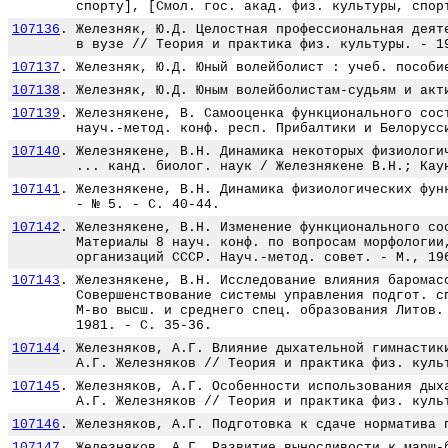
спорту], [Смол. гос. акад. физ. культуры, спор
107136
.
Железняк, Ю.Д. Целостная профессиональная деят
в вузе // Теория и практика физ. культуры. - 1
107137
.
Железняк, Ю.Д. Юный волейболист : учеб. пособи
107138
.
Железняк, Ю.Д. Юным волейболистам-судьям и акт
107139
.
Железнякене, В. Самооценка функционального сос
науч.-метод. конф. респ. Прибалтики и Белорусс
107140
.
Железнякене, В.Н. Динамика некоторых физиологи
... канд. биолог. наук / Железнякене В.Н.; Кау
107141
.
Железнякене, В.Н. Динамика физиологических фун
- № 5. - С. 40-44.
107142
.
Железнякене, В.Н. Изменение функционального со
Материалы 8 науч. конф. по вопросам морфологии
организаций СССР. Науч.-метод. совет. - М., 19
107143
.
Железнякене, В.Н. Исследование влияния баромас
Совершенствование системы управления подгот. с
М-во высш. и среднего спец. образования Литов.
1981. - С. 35-36.
107144
.
Железняков, А.Г. Влияние дыхательной гимнастик
А.Г. Железняков // Теория и практика физ. куль
107145
.
Железняков, А.Г. Особенности использования дых
А.Г. Железняков // Теория и практика физ. куль
107146
.
Железняков, А.Г. Подготовка к сдаче норматива 
107147
.
Железняков, А.Г. Развитие выносливости к марш-