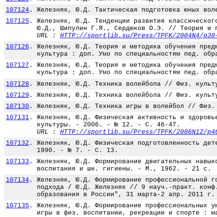
107124
.
Железняк, Ю.Д. Тактическая подготовка юных вол
107125
.
Железняк, Ю.Д. Тенденции развития классическог
Ю.Д., Шипулин Г.Я., Сердюков О.Э. // Теория и 
URL :
HTTP://sportlib.su/Press/TPFK/2004N4/p30
107126
.
Железняк, Ю.Д. Теория и методика обучения пред
культура : доп. Умо по специальностям пед. обр
107127
.
Железняк, Ю.Д. Теория и методика обучения пред
культура : доп. Умо по специальностям пед. обр
107128
.
Железняк, Ю.Д. Техника волейбола // Физ. культ
107129
.
Железняк, Ю.Д. Техника волейбола // Физ. культ
107130
.
Железняк, Ю.Д. Техника игры в волейбол // Физ.
107131
.
Железняк, Ю.Д. Физическая активность и здоровь
культуры. - 2006. - № 12. - С. 46-47.
URL :
HTTP://sportlib.su/Press/TPFK/2006N12/p4
107132
.
Железняк, Ю.Д. Физическая подготовленность дет
1990. - № 7. - С. 13.
107133
.
Железняк, Ю.Д. Формирование двигательных навык
воспитания и шк. гигиены. - М., 1962. - 21 с.
107134
.
Железняк, Ю.Д. Формирование профессиональной г
подхода / Ю.Д. Железняк // 9 науч.-практ. конф
образования в России", 31 марта-2 апр. 2011 г.
107135
.
Железняк, Ю.Д. Формирование профессиональных у
игры в физ. воспитании, рекреации и спорте : м