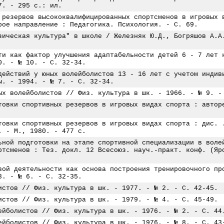
7. - 295 с.: ил.
 резервов высококвалифицированных спортсменов в игровых 
рое направление : Педагогика. Психология. - С. 69.
зическая культура" в школе / Железняк Ю.Д., Богряшов А.А
ти как фактор улучшения адаптабельности детей 6 - 7 лет 
0. - № 10. - С. 32-34.
действий у юных волейболистов 13 - 16 лет с учетом индив
ы. - 1994. - № 7. - С. 32-34.
ых волейболистов // Физ. культура в шк. - 1966. - № 9. -
товки спортивных резервов в игровых видах спорта : автор
товки спортивных резервов в игровых видах спорта : дис. 
. - М., 1980. - 477 с.
ьной подготовки на этапе спортивной специализации в воле
ртсменов : Тез. докл. 12 Всесоюз. науч.-практ. конф. (Яр
вой деятельности как основа построения тренировочного пр
8. - № 6. - С. 32-35.
истов // Физ. культура в шк. - 1977. - № 2. - С. 42-45.
истов // Физ. культура в шк. - 1979. - № 4. - С. 45-49.
ейболистов // Физ. культура в шк. - 1976. - № 2. - С. 44
ейболистов // Физ. культура в шк. - 1976. - № 8. - С. 43