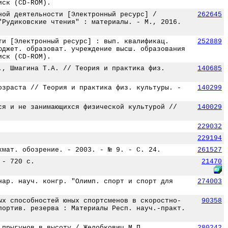
иск (CD-ROM).
ной деятельности [Электронный ресурс] /
262645
"Рудиковские чтения" : материалы. - М., 2016.
ти [Электронный ресурс] : вып. квалификац.
252889
юджет. образоват. учреждение высш. образования
иск (CD-ROM).
., Шмагина Т.А. // Теория и практика физ.
140685
озраста // Теория и практика физ. культуры. -
140299
ся и не занимающихся физической культурой //
140029
229032
229194
хмат. обозрение. - 2003. - № 9. - С. 24.
261527
 - 720 с.
21470
нар. науч. конгр. "Олимп. спорт и спорт для
274003
ых способностей юных спортсменов в скоростно-
90358
портив. резерва : Материалы Респ. науч.-практ.
 прыгунов в высоту / Желобкович М.П.,
280242