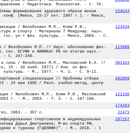
правление : Педагогика. Психология. - С. 70.
блемы формирования здорового образа жизни
154543
. конф. (Минск, 15-17 окт. 1997 г.). - Минск,
фикации / Желобкович М.П., Клим Р.И.,
123434
ьтуре и спорту : Материалы 7 Междунар. науч.
. гос. ун-т физ. культуры. - Минск, 2004. - С.
в / Желобкович М.П. // Науч. обоснование физ.
123989
ч. сес. БГУФК и НИИФКиС РБ по итогам науч.-
. - С. 247-248.
 и силы / Желобкович М.П., Масловский Е.А. //
301443
ск, 15 - 18 нояб. 1977) / Ком. по физ.
. культуры. - М., 1977. - Ч. 1. - С. 9-11.
портивной специализации // Проблемы отбора
282859
23 - 24 мая 1995 / Респ. учебно-метод. центр
ации / Желобкович М.П., Клим Р.И., Масловский
121338
2003 г. - М., 2003. - Т. 3. - С. 167-168.
174263
гиз, 1963. - 307 с.
21471
лифицированных спортсменов в индивидуальных
297157
енкова Дарья Дмитриевна; М-во спорта РФ,
одежи и туризма (ГЦОЛИФК)". - М., 2018. - 1