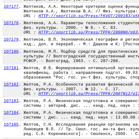
107177
.
Желтиков, А.А. Некоторые критерии оценки функц
Желтиков А.А., Желтиков В.А. // Физ. культура:
URL :
HTTP://sportlib.su/Press/FKVOT/2001N3/p5
107178
.
Желтиков, А.А. Параметры телосложения студенто
физ. культуры. - 2000. - № 6. - С. 63.
URL :
HTTP://sportlib.su/Press/TPFK/2000N6/p63
107179
.
Желтиков, В.П. Экономическая география и регио
изд., доп. и перераб. - М.: Дашков и К; [Росто
107180
.
Желтиков, М.П. Подбор средств для практических
культуры // Волгоградский государственный инст
РСФСР. - Волгоград, 1963. - С. 287-288.
107181
.
Желтов, И.В. Формирование оптимальной организа
квалификац. работа : направление подгот. 49.03
образования "Рос. гос. ун-т физ. культуры, спо
107182
.
Желтов, Р.А. Особенности развития физической п
физ. культуры. - 2007. - № 12. - С. 17.
URL :
HTTP://sportlib.su/Press/TPFK/2007N12/p1
107183
.
Желтов, Р.А. Физическая подготовка и совершенс
системы : автореф. дис. ... канд. пед. наук : 
107184
.
Желтов, Р.А. Физическая подготовка и совершенс
системы : дис. ... канд. пед. наук : 13.00.08 
107185
.
Желтов, С.Н. Исследование реакции организма на
Ломовцев В.П. // Тр. Смол. гос. ин-та физ. кул
ред. С.А. Кореневского]. - Смоленск, 2000. - С