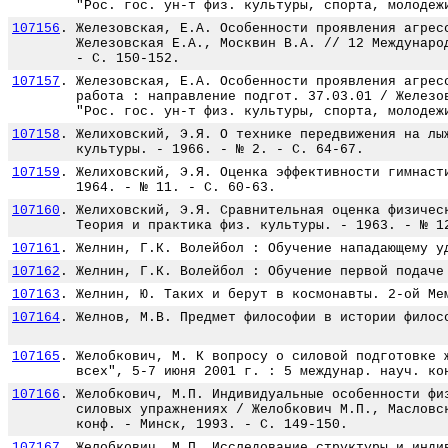
"Рос. гос. ун-т физ. культуры, спорта, молодеж
107156
.
Железовская, Е.А. Особенности проявления агрес
Железовская Е.А., Москвин В.А. // 12 Междунаро
- С. 150-152.
107157
.
Железовская, Е.А. Особенности проявления агрес
работа : направление подгот. 37.03.01 / Железо
"Рос. гос. ун-т физ. культуры, спорта, молодеж
107158
.
Желиховский, Э.Я. О технике передвижения на лы
культуры. - 1966. - № 2. - С. 64-67.
107159
.
Желиховский, Э.Я. Оценка эффективности гимнаст
1964. - № 11. - С. 60-63.
107160
.
Желиховский, Э.Я. Сравнительная оценка физичес
Теория и практика физ. культуры. - 1963. - № 1
107161
.
Желнин, Г.К. Волейбол : Обучение нападающему у
107162
.
Желнин, Г.К. Волейбол : Обучение первой подаче
107163
.
Желнин, Ю. Таких и берут в космонавты. 2-ой Ме
107164
.
Желнов, М.В. Предмет философии в истории филос
107165
.
Желобкович, М. К вопросу о силовой подготовке 
всех", 5-7 июня 2001 г. : 5 междунар. науч. ко
107166
.
Желобкович, М.П. Индивидуальные особенности фи
силовых упражнениях / Желобкович М.П., Масловс
конф. - Минск, 1993. - С. 149-150.
107167
.
Желобкович, М.П. Исследование структуры и инди