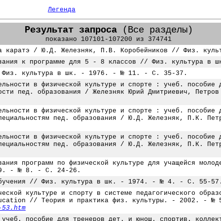
Легенда
Результат запроса
(Все разделы)
показано 107101-107200 из 374741
а каратэ / Ю.Д. Железняк, П.В. Коробейников // Физ. куль
зания к программе для 5 - 8 классов // Физ. культура в ш
 Физ. культура в шк. - 1976. - № 11. - С. 35-37.
ельности в физической культуре и спорте : учеб. пособие 
ости пед. образования / Железняк Юрий Дмитриевич, Петров
ельности в физической культуре и спорте : учеб. пособие 
пециальностям пед. образования / Ю.Д. Железняк, П.К. Пет
ельности в физической культуре и спорте : учеб. пособие 
пециальностям пед. образования / Ю.Д. Железняк, П.К. Пет
вания программ по физической культуре для учащейся молод
9. - № 8. - С. 24-26.
бучения // Физ. культура в шк. - 1974. - № 4. - С. 55-57
ческой культуре и спорту в системе педагогического образ
ucation // Теория и практика физ. культуры. - 2002. - № 
-53.htm
 учеб. пособие для тренеров дет. и юнош. спортив. коллек