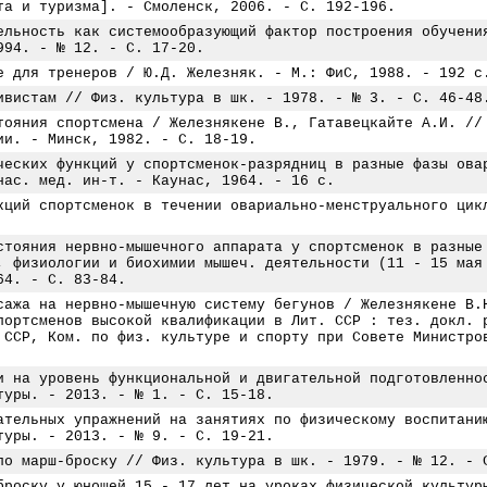
та и туризма]. - Смоленск, 2006. - С. 192-196.
ельность как системообразующий фактор построения обучени
994. - № 12. - С. 17-20.
е для тренеров / Ю.Д. Железняк. - М.: ФиС, 1988. - 192 с
ивистам // Физ. культура в шк. - 1978. - № 3. - С. 46-48
тояния спортсмена / Железнякене В., Гатавецкайте А.И. //
ии. - Минск, 1982. - С. 18-19.
ческих функций у спортсменок-разрядниц в разные фазы ова
нас. мед. ин-т. - Каунас, 1964. - 16 с.
кций спортсменок в течении овариально-менструального цик
стояния нервно-мышечного аппарата у спортсменок в разные
, физиологии и биохимии мышеч. деятельности (11 - 15 мая
64. - С. 83-84.
сажа на нервно-мышечную систему бегунов / Железнякене В.
портсменов высокой квалификации в Лит. ССР : тез. докл. 
 ССР, Ком. по физ. культуре и спорту при Совете Министро
и на уровень функциональной и двигательной подготовленно
туры. - 2013. - № 1. - С. 15-18.
ательных упражнений на занятиях по физическому воспитани
туры. - 2013. - № 9. - С. 19-21.
по марш-броску // Физ. культура в шк. - 1979. - № 12. - 
броску у юношей 15 - 17 лет на уроках физической культур