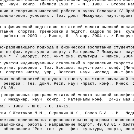
ир. науч. конгр. Тбилиси 1980 г. - М., 1980. - Второе на
ании и спортивно-массовой работе в вузах Беларуси // Про
иально-экон. условиях : Тез. докл. Междунар. науч.-практ
я в физической подготовке метателей молота высокой квали
итания, спортив. тренировки и подгот. кадров по физ. кул
. работы за 2003 г., Минск, 6 - 8 апр. 2004 г. / Белорус
но-развивающего подхода в физическом воспитании студенто
ов по физ. культуре и спорту : Материалы 7 Междунар. нау
004 г. / Белорус. гос. ун-т физ. культуры. - Минск, 2004
с учетом индивидуальных отклонений в проявлении скорости
портив. резервов : Тез. Всесоюз. науч.-практ. конф. (Мин
л. спортив.-метод. упр., Всесоюз. науч.-исслед. ин-т физ
ских особенностей прыгунов в высоту на этапе начальной с
. резерва : Тез. докл. Респ. науч.-практ. конф., Минск, 
 86-88.
тренировочных программ метателей молота высокой квалифик
: 7 Междунар. науч. конгр. : Материалы конф., 24-27 мая 
ка. - 1969. - № 6. - С. 14-15.
гии / Желтаков М.М., Скрипкин Ю.К., Сомов Б.А. - М.: Мед
ристика произвольных соревновательных программ высококва
квалификац. работа : направление подгот. 49.03.01 / Желт
. образования "Рос. гос. ун-т физ. культуры, спорта, мол