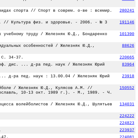
видах спорта // Спорт в соврем. о-ве : всемир.
280241
. // Культура физ. и здоровье. - 2006. - № 3
191146
к учебному труду / Железняк Ю.Д., Бондаренко
101390
идуальных особенностей / Железняк Ю.Д.,
88626
 С. 34-37.
220665
еф. дис. ... д-ра пед. наук / Железняк Юрий
83964
... д-ра пед. наук : 13.00.04 / Железняк Юрий
23918
йболе / Железняк Ю.Д., Кулясов А.М. //
150552
ославль, 10-13 окт. 1989 г.). - М., 1989. - Ч.
оцесса волейболистов / Железняк Ю.Д., Шулятьев
134031
224222
224823
.
223937
-47.
224081