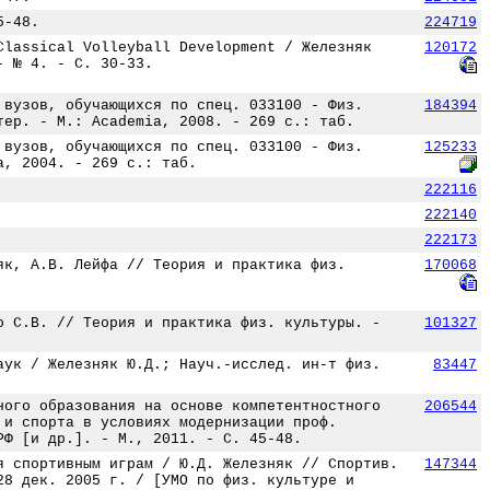
5-48.
224719
Classical Volleyball Development / Железняк
120172
- № 4. - С. 30-33.
 вузов, обучающихся по спец. 033100 - Физ.
184394
тер. - М.: Academia, 2008. - 269 с.: таб.
 вузов, обучающихся по спец. 033100 - Физ.
125233
a, 2004. - 269 с.: таб.
222116
222140
222173
як, А.В. Лейфа // Теория и практика физ.
170068
о С.В. // Теория и практика физ. культуры. -
101327
аук / Железняк Ю.Д.; Науч.-исслед. ин-т физ.
83447
ного образования на основе компетентностного
206544
 и спорта в условиях модернизации проф.
РФ [и др.]. - М., 2011. - С. 45-48.
я спортивным играм / Ю.Д. Железняк // Спортив.
147344
28 дек. 2005 г. / [УМО по физ. культуре и