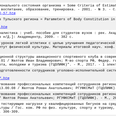
ионального состояния организма = Some Criteria of Estima
 воспитание, образование, тренировка. - 2001. - № 3. - С
6-57.htm
в Тульского региона = Parameters of Body Constitution in
.htm
налистика : учеб. пособие для студентов вузов : рек. Ака
в н/Д.]: Академцентр, 2009. - 382 с.
 уроков легкой атлетики с целью улучшения педагогической
итут физической культуры. Материалы итоговой науч. конф.
ционной структуры авиационного спортивного клуба в совре
.01 / Желтов Иван Владимирович; М-во спорта РФ, Федер. г
рта, молодежи и туризма (ГЦОЛИФК)". - М., 2017. - 1 элек
одготовленности сотрудников уголовно-исполнительной сист
7.htm
твование профессиональных компетенций сотрудников регион
13.00.08 / Желтов Роман Анатольевич; РГУФКСМиТ (ГЦОЛИФК)
твование профессиональных компетенций сотрудников регион
/ Желтов Роман Анатольевич; РГУФКСМиТ (ГЦОЛИФК). - М., 2
 тестирующие нагрузки у квалифицированных бегунов на сре
ьтуры / Гос. ком. РФ по физ. культуре, спорту и туризму,
. 306-309.