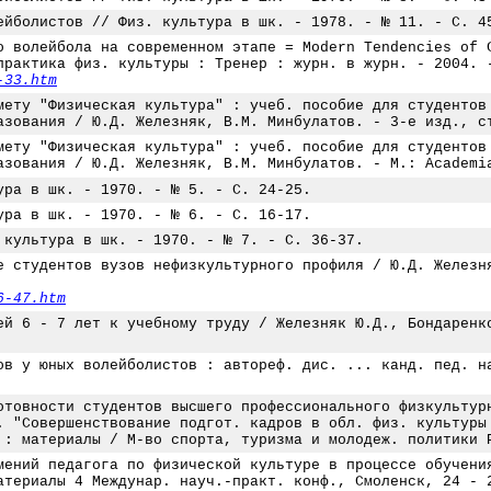
ейболистов // Физ. культура в шк. - 1978. - № 11. - С. 4
о волейбола на современном этапе = Modern Tendencies of 
практика физ. культуры : Тренер : журн. в журн. - 2004. 
-33.htm
мету "Физическая культура" : учеб. пособие для студентов
азования / Ю.Д. Железняк, В.М. Минбулатов. - 3-е изд., с
мету "Физическая культура" : учеб. пособие для студентов
азования / Ю.Д. Железняк, В.М. Минбулатов. - М.: Academi
ура в шк. - 1970. - № 5. - С. 24-25.
ура в шк. - 1970. - № 6. - С. 16-17.
 культура в шк. - 1970. - № 7. - С. 36-37.
е студентов вузов нефизкультурного профиля / Ю.Д. Железн
6-47.htm
ей 6 - 7 лет к учебному труду / Железняк Ю.Д., Бондаренк
ов у юных волейболистов : автореф. дис. ... канд. пед. н
отовности студентов высшего профессионального физкультур
. "Совершенствование подгот. кадров в обл. физ. культуры
 : материалы / М-во спорта, туризма и молодеж. политики 
мений педагога по физической культуре в процессе обучени
атериалы 4 Междунар. науч.-практ. конф., Смоленск, 24 - 