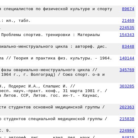
я специалистов по физической культуре и спорту
89674
.: ил., табл.
21469
.
224535
 Проблемы спортив. тренировки : Материалы
154343
риально-менструального цикла : автореф. дис.
83448
ла // Теория и практика физ. культуры. - 1964.
140144
 фазы овариально-менструального цикла //
345769
 1964 г., г. Волгоград) / Союз спорт. о-в и
Н., Подерис И.А., Слапшис И. //
303285
респ. науч.-практ. конф., 31 марта 1981 г. /
в Литов. ССР, Литов. гос. ин-т. - Каунас,
сти студентов основной медицинской группы /
202363
ю студентов специальной медицинской группы /
215838
С. 9.
224984
ы : автореф. дис. ... канд. пед. наук /
84815