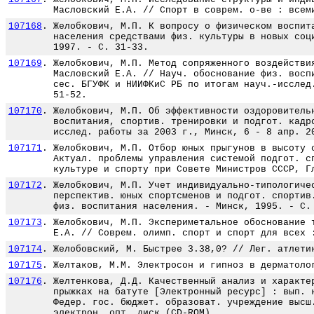
Масловский Е.А. // Спорт в соврем. о-ве : всем
107168
.
Желобкович, М.П. К вопросу о физическом воспит
населения средствами физ. культуры в новых соц
1997. - С. 31-33.
107169
.
Желобкович, М.П. Метод сопряженного воздействи
Масловский Е.А. // Науч. обоснование физ. восп
сес. БГУФК и НИИФКиС РБ по итогам науч.-исслед
51-52.
107170
.
Желобкович, М.П. Об эффективности оздоровитель
воспитания, спортив. тренировки и подгот. кадр
исслед. работы за 2003 г., Минск, 6 - 8 апр. 2
107171
.
Желобкович, М.П. Отбор юных прыгунов в высоту 
Актуал. проблемы управления системой подгот. с
культуре и спорту при Совете Министров СССР, Г
107172
.
Желобкович, М.П. Учет индивидуально-типологиче
перспектив. юных спортсменов и подгот. спортив
физ. воспитания населения. - Минск, 1995. - С.
107173
.
Желобкович, М.П. Экспериметальное обоснование 
Е.А. // Соврем. олимп. спорт и спорт для всех 
107174
.
Желобовский, М. Быстрее 3.38,0? // Лег. атлети
107175
.
Желтаков, М.М. Электросон и гипноз в дерматоло
107176
.
Желтенкова, Д.Д. Качественный анализ и характе
прыжках на батуте [Электронный ресурс] : вып. 
Федер. гос. бюджет. образоват. учреждение высш
электрон. опт. диск (CD-ROM).