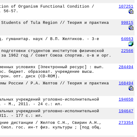
tion of Organism Functional Condition /
107251
. 56-57.
 Students of Tula Region // Теория и практика
99815
д. гуманитар. наук / В.П. Желтиков. - 3-е
64663
 подготовки студентов институтов физической
22566
 за 1962 год / Совет Союза спортив. о-в и орг.
менных условиях [Электронный ресурс] : вып.
284494
ос. бюджет. образоват. учреждение высш.
трон. опт. диск (CD-ROM).
емы России / Р.А. Желтов // Теория и практика
168494
альных учреждений уголовно-исполнительной
194650
. - М., 2011. - 24 с.: ил.
альных учреждений уголовно-исполнительной
194647
011. - 177 с.: ил.
дние дистанции / Желтов С.Н., Свирин А.Н.,
273354
 Смол. гос. ин-т физ. культуры ; [под общ.