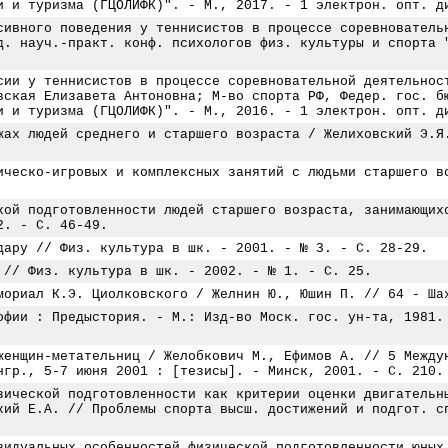
и и туризма (ГЦОЛИФК)". - М., 2017. - 1 электрон. опт. д
сивного поведения у теннисистов в процессе соревнователь
д. науч.-практ. конф. психологов физ. культуры и спорта 
сии у теннисистов в процессе соревновательной деятельнос
вская Елизавета Антоновна; М-во спорта РФ, Федер. гос. б
и и туризма (ГЦОЛИФК)". - М., 2016. - 1 электрон. опт. д
жах людей среднего и старшего возраста / Желиховский Э.Я
ическо-игровых и комплексных занятий с людьми старшего в
кой подготовленности людей старшего возраста, занимающих
2. - С. 46-49.
дару // Физ. культура в шк. - 2001. - № 3. - С. 28-29.
 // Физ. культура в шк. - 2002. - № 1. - С. 25.
мориал К.Э. Циолковского / Желнин Ю., Юшин П. // 64 - Ша
офии : Предыстория. - М.: Изд-во Моск. гос. ун-та, 1981.
женщин-метательниц / Желобкович М., Ефимов А. // 5 Между
нгр., 5-7 июня 2001 : [тезисы]. - Минск, 2001. - С. 210.
зической подготовленности как критерии оценки двигательн
кий Е.А. // Проблемы спорта высш. достижений и подгот. с
видуальных особенностей физической подготовленности юных