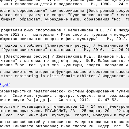
. ин-т физиологии детей и подростков. - М., 1980. - 24 с
ности к соревнованию" как переживание [Электронный ресур
ологов физ. культуры и спорта "Рудиковские чтения" : мат
 бюджет. образоват. учреждение высш. образования "Рос. г
 родителям юных спортсменов / Железнякова М.Е. // 8 Межд
июня 2012 г. : материалы / М-во спорта, туризма и молоде
общество психологов спорта и физ. культуры". - М., 2012.
й подход к проблеме [Электронный ресурс] / Железнякова М
 "Рудиковские чтения" : материалы. - М., 2016. - С. 26-2
и [Электронный ресурс] / Железнякова М.Е., Ваньков Н.Е. 
 чтения" : материалы / под общ. ред.: Ю.В. Байковского, 
ования "Рос. гос. ун-т физ. культуры, спорта, молодежи и
е значение в мониторинге функционального состояния высок
 state monitoring in elite female athletes / Иорданская 
F.pdf
характеристики педагогической системы формирования гуман
нгр. "Спартиан. гуманист. прогр.: содерж., опыт реализац
ния и науки РФ [и др.]. - Саратов, 2012. - С. 47-52.
жностью и мотивацией у теннисистов 12 - 14 лет [Электрон
тов и молодых учен. РГУФКСМиТ, 23 - 25 марта, 20 - 22 ап
я "Рос. гос. ун-т физ. культуры, спорта, молодежи и тури
онных способностей у теннисистов младшего школьного возр
вская Елизавета Антоновна; М-во спорта РФ, Федер. гос. б