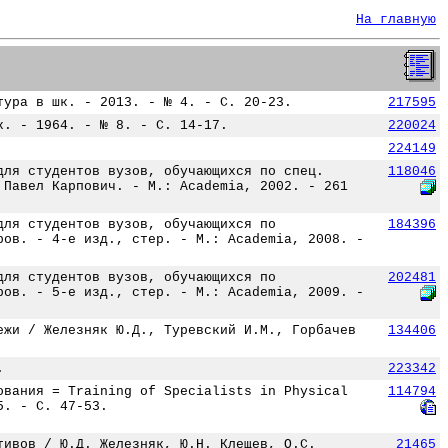
На главную
тура в шк. - 2013. - № 4. - С. 20-23.
217595
к. - 1964. - № 8. - С. 14-17.
220024
224149
для студентов вузов, обучающихся по спец.
118046
 Павел Карпович. - М.: Academia, 2002. - 261
для студентов вузов, обучающихся по
184396
ров. - 4-е изд., стер. - М.: Academia, 2008. -
для студентов вузов, обучающихся по
202481
ров. - 5-е изд., стер. - М.: Academia, 2009. -
ежи / Железняк Ю.Д., Туревский И.М., Горбачев
134406
.
223342
ования = Training of Specialists in Physical
114794
5. - С. 47-53.
тивов / Ю.Д. Железняк, Ю.Н. Клещев, О.С.
21465