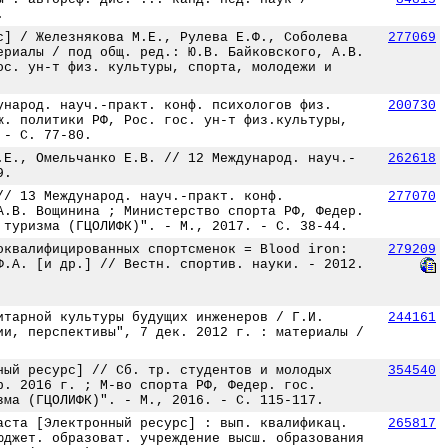
.
с] / Железнякова М.Е., Рулева Е.Ф., Соболева
277069
ериалы / под общ. ред.: Ю.В. Байковского, А.В.
ос. ун-т физ. культуры, спорта, молодежи и
ународ. науч.-практ. конф. психологов физ.
200730
ж. политики РФ, Рос. гос. ун-т физ.культуры,
 - С. 77-80.
.Е., Омельчанко Е.В. // 12 Международ. науч.-
262618
9.
// 13 Международ. науч.-практ. конф.
277070
А.В. Вощинина ; Министерство спорта РФ, Федер.
 туризма (ГЦОЛИФК)". - М., 2017. - С. 38-44.
оквалифицированных спортсменок = Blood iron:
279209
Ф.А. [и др.] // Вестн. спортив. науки. - 2012.
итарной культуры будущих инженеров / Г.И.
244161
ии, перспективы", 7 дек. 2012 г. : материалы /
ный ресурс] // Сб. тр. студентов и молодых
354540
р. 2016 г. ; М-во спорта РФ, Федер. гос.
зма (ГЦОЛИФК)". - М., 2016. - С. 115-117.
аста [Электронный ресурс] : вып. квалификац.
265817
юджет. образоват. учреждение высш. образования