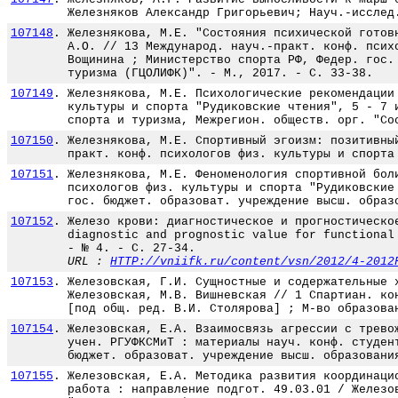
Железняков Александр Григорьевич; Науч.-исслед
107148
.
Железнякова, М.Е. "Состояния психической готов
А.О. // 13 Международ. науч.-практ. конф. псих
Вощинина ; Министерство спорта РФ, Федер. гос.
туризма (ГЦОЛИФК)". - М., 2017. - С. 33-38.
107149
.
Железнякова, М.Е. Психологические рекомендации
культуры и спорта "Рудиковские чтения", 5 - 7 
спорта и туризма, Межрегион. обществ. орг. "Со
107150
.
Железнякова, М.Е. Спортивный эгоизм: позитивны
практ. конф. психологов физ. культуры и спорта
107151
.
Железнякова, М.Е. Феноменология спортивной бол
психологов физ. культуры и спорта "Рудиковские
гос. бюджет. образоват. учреждение высш. образ
107152
.
Железо крови: диагностическое и прогностическо
diagnostic and prognostic value for functional
- № 4. - С. 27-34.
URL :
HTTP://vniifk.ru/content/vsn/2012/4-2012
107153
.
Железовская, Г.И. Сущностные и содержательные 
Железовская, М.В. Вишневская // 1 Спартиан. ко
[под общ. ред. В.И. Столярова] ; М-во образова
107154
.
Железовская, Е.А. Взаимосвязь агрессии с трево
учен. РГУФКСМиТ : материалы науч. конф. студен
бюджет. образоват. учреждение высш. образовани
107155
.
Железовская, Е.А. Методика развития координаци
работа : направление подгот. 49.03.01 / Железо