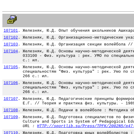
107101
.
Железняк, Ю.Д. Опыт обучения школьников Ашихар
107102
.
Железняк, Ю.Д. Организационно-методические ука
107103
.
Железняк, Ю.Д. Организация секции волейбола //
107104
.
Железняк, Ю.Д. Основы научно-методической деят
033100 - Физ. культура : рек. УМО по специальн
с.: ил.
107105
.
Железняк, Ю.Д. Основы научно-методической деят
специальностям "Физ. культура" : рек. Умо по с
266 с.: ил.
107106
.
Железняк, Ю.Д. Основы научно-методической деят
специальностям "Физ. культура" : рек. Умо по с
266 с.: ил.
107107
.
Железняк, Ю.Д. Педагогические принципы формиро
Е.Г. // Теория и практика физ. культуры. - 198
107108
.
Железняк, Ю.Д. Подачи в волейболе : Методика о
107109
.
Железняк, Ю.Д. Подготовка специалистов по физи
Culture and Sports in System of Pedagogical Ed
URL :
HTTP://sportlib.su/Press/TPFK/2002N5/p47
107110
.
Железняк, Ю.Д. Подготовка юных волейболистов :