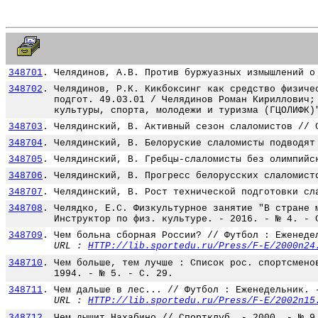
348701
.
Челядинов, А.В. Против буржуазных измышлений о
348702
.
Челядинов, Р.К. Кикбоксинг как средство физиче
подгот. 49.03.01 / Челядинов Роман Кириллович;
культуры, спорта, молодежи и туризма (ГЦОЛИФК)
348703
.
Челядинский, В. Активный сезон слаломистов // 
348704
.
Челядинский, В. Белоруские слаломисты подводят
348705
.
Челядинский, В. Гребцы-слаломисты без олимпийс
348706
.
Челядинский, В. Прогресс белорусских слаломист
348707
.
Челядинский, В. Рост технической подготовки сл
348708
.
Челядко, Е.С. Физкультурное занятие "В стране 
Инструктор по физ. культуре. - 2016. - № 4. - 
348709
.
Чем больна сборная России? // Футбол : Еженеде
URL :
HTTP://lib.sportedu.ru/Press/F-E/2000n24
348710
.
Чем больше, тем лучше : Список рос. спортсмено
1994. - № 5. - С. 29.
348711
.
Чем дальше в лес... // Футбол : Еженедельник. 
URL :
HTTP://lib.sportedu.ru/Press/F-E/2002n15
348712
.
Чем дышит Нахабино // Спортклуб. - 2000. - № 9