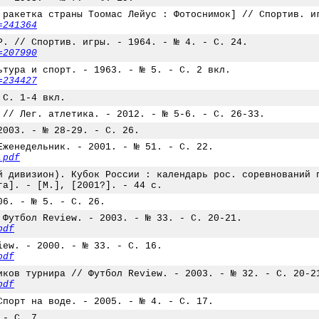
 ракетка страны Тоомас Лейус : Фотоснимок] // Спортив. и
=241364
Р. // Спортив. игры. - 1964. - № 4. - С. 24.
=207990
ьтура и спорт. - 1963. - № 5. - С. 2 вкл.
=234427
 С. 1-4 вкл.
 // Лег. атлетика. - 2012. - № 5-6. - С. 26-33.
2003. - № 28-29. - С. 26.
Еженедельник. - 2001. - № 51. - С. 22.
.pdf
й дивизион). Кубок России : календарь рос. соревнований 
га]. - [М.], [2001?]. - 44 с.
06. - № 5. - С. 26.
 Футбол Review. - 2003. - № 33. - С. 20-21.
pdf
iew. - 2000. - № 33. - С. 16.
pdf
иков турнира // Футбол Review. - 2003. - № 32. - С. 20-2
pdf
Спорт на воде. - 2005. - № 4. - С. 17.
 - С. 7.