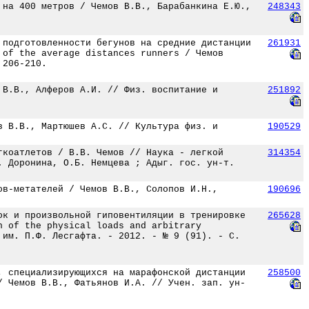
 на 400 метров / Чемов В.В., Барабанкина Е.Ю.,
248343
 подготовленности бегунов на средние дистанции
261931
 of the average distances runners / Чемов
 206-210.
 В.В., Алферов А.И. // Физ. воспитание и
251892
в В.В., Мартюшев А.С. // Культура физ. и
190529
гкоатлетов / В.В. Чемов // Наука - легкой
314354
. Доронина, О.Б. Немцева ; Адыг. гос. ун-т.
ов-метателей / Чемов В.В., Солопов И.Н.,
190696
ок и произвольной гиповентиляции в тренировке
265628
n of the physical loads and arbitrary
 им. П.Ф. Лесгафта. - 2012. - № 9 (91). - С.
, специализирующихся на марафонской дистанции
258500
/ Чемов В.В., Фатьянов И.А. // Учен. зап. ун-