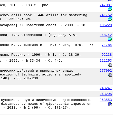
век, 2013. - 183 с.: рис.
247087
ockey drill book : 446 drills for mastering
241752
0. - 359 с.: ил.
Захарова] // Советский спорт. - 2009. - 18
185229
нева, Т.В. Столмакова ; [под ред. А.А.
248742
ренко И.Н., Шишкина В. - М.: Книга, 1975. - 77
71784
жизнь России. - 1996. - № 1. - С. 38-39.
92238
к. - 1999. - № 33-34. - С. 4-5.
111253
нических действий в прикладных видах
277992
ecution of technical actions in applied-
(148). - С. 234-239.
243247
243295
 функциональную и физическую подготовленность
263553
 distances by means of gipercapnic impacts on
. - 2013. - № 2 (96). - С. 171-174.