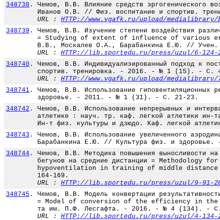
348738
.
Чемов, В.В. Влияние средств эргогенического во
Иванов О.В. // Физ. воспитание и спортив. трен
URL :
HTTP://www.vgafk.ru/upload/medialibrary/
348739
.
Чемов, В.В. Изучение степени воздействия разли
= Studying of extent of influence of various e
В.В., Москалев О.А., Барабанкина Е.Ю. // Учен.
URL :
HTTP://lib.sportedu.ru/press/uzul/6-124-
348740
.
Чемов, В.В. Индивидуализированный подход к пос
спортив. тренировка. - 2016. - № 1 (15). - С. 
URL :
HTTP://www.vgafk.ru/upload/medialibrary/
348741
.
Чемов, В.В. Использование гиповентиляционных р
здоровье. - 2011. - № 1 (31). - С. 21-23.
348742
.
Чемов, В.В. Использование непрерывных и интерв
атлетике : науч. тр. каф. легкой атлетики ин-т
Ин-т физ. культуры и дзюдо. Каф. легкой атлети
348743
.
Чемов, В.В. Использование увеличенного аэродин
Барабанкина Е.Ю. // Культура физ. и здоровье. 
348744
.
Чемов, В.В. Методика повышения выносливости на
бегунов на средние дистанции = Methodology for
hypoventilation in training of middle distance
164-169.
URL :
HTTP://lib.sportedu.ru/press/uzul/9-91-2
348745
.
Чемов, В.В. Модель конвертации результативност
= Model of conversion of the efficiency in the
та им. П.Ф. Лесгафта. - 2016. - № 4 (134). - С
URL :
HTTP://lib.sportedu.ru/press/uzul/4-134-