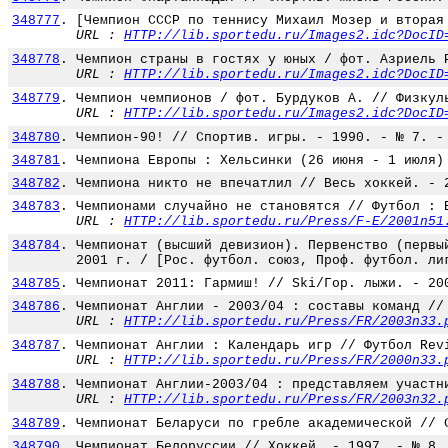
348777
.
[Чемпион СССР по теннису Михаил Мозер и вторая
URL :
HTTP://lib.sportedu.ru/Images2.idc?DocID
348778
.
Чемпион страны в гостях у юных / фот. Азриель 
URL :
HTTP://lib.sportedu.ru/Images2.idc?DocID
348779
.
Чемпион чемпионов / фот. Бурдуков А. // Физкул
URL :
HTTP://lib.sportedu.ru/Images2.idc?DocID
348780
.
Чемпион-90! // Спортив. игры. - 1990. - № 7. -
348781
.
Чемпиона Европы : Хельсинки (26 июня - 1 июля)
348782
.
Чемпиона никто не впечатлил // Весь хоккей. - 
348783
.
Чемпионами случайно не становятся // Футбол : 
URL :
HTTP://lib.sportedu.ru/Press/F-E/2001n51
348784
.
Чемпионат (высший девизион). Первенство (первы
2001 г. / [Рос. футбол. союз, Проф. футбол. ли
348785
.
Чемпионат 2011: Гармиш! // Ski/Гор. лыжи. - 20
348786
.
Чемпионат Англии - 2003/04 : составы команд //
URL :
HTTP://lib.sportedu.ru/Press/FR/2003n33.
348787
.
Чемпионат Англии : Календарь игр // Футбол Rev
URL :
HTTP://lib.sportedu.ru/Press/FR/2000n33.
348788
.
Чемпионат Англии-2003/04 : представляем участн
URL :
HTTP://lib.sportedu.ru/Press/FR/2003n32.
348789
.
Чемпионат Беларуси по гребле академической // 
348790
.
Чемпионат Белоруссии // Хоккей. - 1997. - № 8.