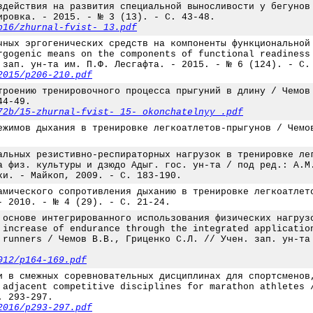
здействия на развития специальной выносливости у бегунов
ировка. - 2015. - № 3 (13). - С. 43-48.
b16/zhurnal-fvist-_13.pdf
чных эргогенических средств на компоненты функциональной
rgogenic means on the components of functional readiness
 зап. ун-та им. П.Ф. Лесгафта. - 2015. - № 6 (124). - С.
2015/p206-210.pdf
троению тренировочного процесса прыгуний в длину / Чемов
44-49.
72b/15-zhurnal-fvist-_15-_okonchatelnyy_.pdf
ежимов дыхания в тренировке легкоатлетов-прыгунов / Чемо
альных резистивно-респираторных нагрузок в тренировке ле
а физ. культуры и дзюдо Адыг. гос. ун-та / под ред.: А.М
ки. - Майкоп, 2009. - С. 183-190.
амического сопротивления дыханию в тренировке легкоатлет
- 2010. - № 4 (29). - С. 21-24.
 основе интегрированного использования физических нагруз
 increase of endurance through the integrated applicatio
 runners / Чемов В.В., Гриценко С.Л. // Учен. зап. ун-та
012/p164-169.pdf
и в смежных соревновательных дисциплинах для спортсменов
 adjacent competitive disciplines for marathon athletes 
. 293-297.
2016/p293-297.pdf