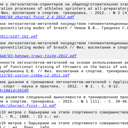
ия у легкоатлетов-спринтеров на общеподготовительном эта
ration processes of athletes sprinters at all-preparator
 Физ. воспитание и спортив. тренировка. - 2012. - № 2 (4
996/04_zhurnal_fvist_2_4_2012.pdf
вки легкоатлетов-метателей посредством гиповентиляционны
ypoventilating modes of breath / Чемов В.В., Гриценко С.
2011/p187-191.pdf
вки легкоатлетов-метателей посредством гиповентиляционны
ypoventilating modes of breath // Физ. воспитание и спор
4a0/03-hdnnwg-lrowy-t1x3g-2012.pdf
енности легкоатлетов-метателей на основе использования р
g of functional training of throwers on the basis of use
Барабанкина Е.Ю. // Физ. воспитание и спортив. тренировк
112/02-uielxn-ixbbw-c2-2011.pdf
мов дыхания в тренировке легкоатлетов-метателей = Applic
, спорт - наука и практика. - 2012. - № 2. - С. 9-12.
d=18&id=26195
ии развития специальной выносливости в тренировочном про
ие и спортив. тренировка. - 2015. - № 1 (11). - С. 39-46
a6c/zhurnal-fvist-_11.pdf
110 метров с барьерами на этапе спортивного совершенство
К. - М., 1989. - 23 с.: ил.
110 метров с барьерами на этапе спортивного совершенство
3 с.: ил., Прил., табл.