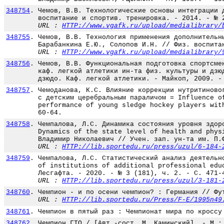
348754
.
Чемов, В.В. Технологические основы интеграции 
воспитание и спортив. тренировка. - 2014. - № 
URL :
HTTP://www.vgafk.ru/upload/medialibrary/
348755
.
Чемов, В.В. Технология применения дополнительн
Барабанкина Е.Ю., Солопов И.Н. // Физ. воспита
URL :
HTTP://www.vgafk.ru/upload/medialibrary/
348756
.
Чемов, В.В. Функциональная подготовка спортсме
каф. легкой атлетики ин-та физ. культуры и дзю
дзюдо. Каф. легкой атлетики. - Майкоп, 2009. -
348757
.
Чемоданова, К.С. Влияние коррекции нутритиново
с детским церебральным параличом = Influence o
performance of young sledge hockey players wit
60-64.
348758
.
Чемпалова, Л.С. Динамика состояния уровня здор
Dynamics of the state level of health and phys
Владимир Николаевич // Учен. зап. ун-та им. П.
URL :
HTTP://lib.sportedu.ru/press/uzul/6-184-
348759
.
Чемпалова, Л.С. Статистический анализ деятельн
of institutions of additional professional edu
Лесгафта. - 2020. - № 3 (181), ч. 2. - С. 471-
URL :
HTTP://lib.sportedu.ru/press/uzul/3-181-
348760
.
Чемпион - и по осени чемпион? : Германия // Фу
URL :
HTTP://lib.sportedu.ru/Press/F-E/1995n49
348761
.
Чемпион в пятый раз : Чемпионат мира по кроссу
348762
.
Чемпион ГТО / [Авт.-сост. М. Каминский]. - М.: