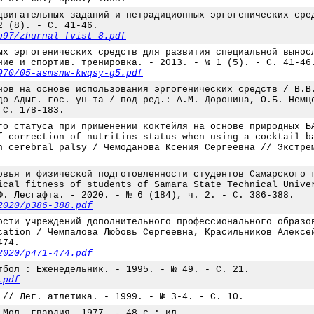
двигательных заданий и нетрадиционных эргогенических сре
2 (8). - С. 41-46.
b97/zhurnal_fvist_8.pdf
ых эргогенических средств для развития специальной вынос
ние и спортив. тренировка. - 2013. - № 1 (5). - С. 41-46
970/05-asmsnw-kwqsy-g5.pdf
нов на основе использования эргогенических средств / В.В
до Адыг. гос. ун-та / под ред.: А.М. Доронина, О.Б. Немц
 С. 178-183.
го статуса при применении коктейля на основе природных Б
f correction of nutritins status when using a cocktail b
h cerebral palsy / Чемоданова Ксения Сергеевна // Экстре
овья и физической подготовленности студентов Самарского 
ical fitness of students of Samara State Technical Unive
Ф. Лесгафта. - 2020. - № 6 (184), ч. 2. - С. 386-388.
2020/p386-388.pdf
ости учреждений дополнительного профессионального образо
cation / Чемпалова Любовь Сергеевна, Красильников Алексе
474.
2020/p471-474.pdf
тбол : Еженедельник. - 1995. - № 49. - С. 21.
.pdf
 // Лег. атлетика. - 1999. - № 3-4. - С. 10.
 Мол. гвардия, 1977. - 48 с.: ил.