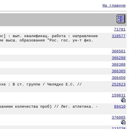
На главную
71781
рс] : вып. квалификац. работа : направление
318577
ие высш. образования "Рос. гос. ун-т физ.
366501
366288
366388
366365
366450
ухе : В ст. группе / Челядко Е.С. //
252623
159831
занием количества проб) // Лег. атлетика. -
89410
376005
113728