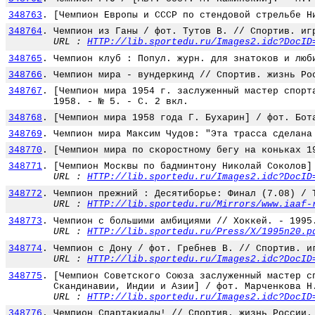
348763
.
[Чемпион Европы и СССР по стендовой стрельбе Н
348764
.
Чемпион из Ганы / фот. Тутов В. // Спортив. иг
URL :
HTTP://lib.sportedu.ru/Images2.idc?DocID
348765
.
Чемпион клуб : Попул. журн. для знатоков и люб
348766
.
Чемпион мира - вундеркинд // Спортив. жизнь Ро
348767
.
[Чемпион мира 1954 г. заслуженный мастер спорт
1958. - № 5. - С. 2 вкл.
348768
.
[Чемпион мира 1958 года Г. Бухарин] / фот. Бот
348769
.
Чемпион мира Максим Чудов: "Эта трасса сделана
348770
.
[Чемпион мира по скоростному бегу на коньках 1
348771
.
[Чемпион Москвы по бадминтону Николай Соколов]
URL :
HTTP://lib.sportedu.ru/Images2.idc?DocID
348772
.
Чемпион прежний : Десятиборье: Финал (7.08) / 
URL :
HTTP://lib.sportedu.ru/Mirrors/www.iaaf-
348773
.
Чемпион с большими амбициями // Хоккей. - 1995
URL :
HTTP://lib.sportedu.ru/Press/X/1995n20.p
348774
.
Чемпион с Дону / фот. Гребнев В. // Спортив. и
URL :
HTTP://lib.sportedu.ru/Images2.idc?DocID
348775
.
[Чемпион Советского Союза заслуженный мастер с
Скандинавии, Индии и Азии] / фот. Марченкова Н
URL :
HTTP://lib.sportedu.ru/Images2.idc?DocID
348776
.
Чемпион Спартакиады! // Спортив. жизнь России.