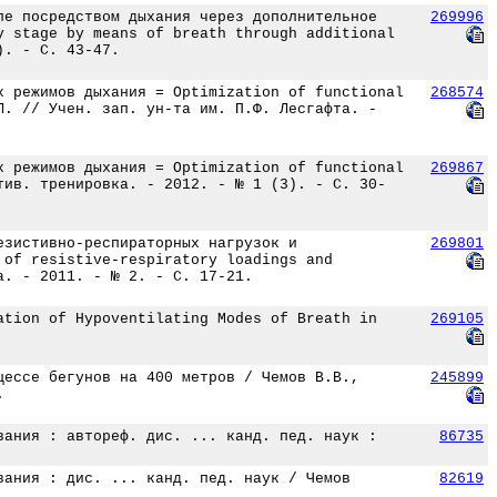
пе посредством дыхания через дополнительное
269996
y stage by means of breath through additional
). - С. 43-47.
х режимов дыхания = Optimization of functional
268574
Л. // Учен. зап. ун-та им. П.Ф. Лесгафта. -
х режимов дыхания = Optimization of functional
269867
тив. тренировка. - 2012. - № 1 (3). - С. 30-
езистивно-респираторных нагрузок и
269801
 of resistive-respiratory loadings and
а. - 2011. - № 2. - С. 17-21.
ation of Hypoventilating Modes of Breath in
269105
цессе бегунов на 400 метров / Чемов В.В.,
245899
.
вания : автореф. дис. ... канд. пед. наук :
86735
вания : дис. ... канд. пед. наук / Чемов
82619