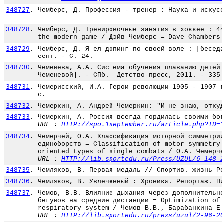
348727
.
Чемберс, Д. Профессия - тренер : Наука и искус
348728
.
Чемберс, Д. Тренировочные занятия в хоккее : 4
the modern game / Дэйв Чемберс = Dave Chambers
348729
.
Чемберс, Д. Я ел допинг по своей воле : [бесед
сент. - С. 24.
348730
.
Чеменева, А.А. Система обучения плаванию детей
Чеменевой]. - СПб.: Детство-пресс, 2011. - 335
348731
.
Чемерисский, И.А. Герои революции 1905 - 1907 
с.
348732
.
Чемеркин, А. Андрей Чемеркин: "И не знаю, отку
348733
.
Чемеркин, А. Россия всегда гордилась своими бо
URL :
HTTP://spo.1september.ru/article.php?ID=
348734
.
Чемерчей, О.А. Классификация моторной симметри
единоборств = Classification of motor symmetry
oriented types of single combats / О.А. Чемерч
URL :
HTTP://lib.sportedu.ru/Press/UZUL/6-148-
348735
.
Чемляков, В. Первая медаль // Спортив. жизнь Р
348736
.
Чемляков, В. Увлеченный : Хроника. Репортаж. П
348737
.
Чемов, В.В. Влияние дыхания через дополнительн
бегунов на средние дистанции = Optimization of
respiratory system / Чемов В.В., Барабанкина Е
URL :
HTTP://lib.sportedu.ru/press/uzul/2-96-2