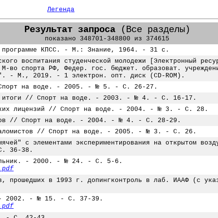
Легенда
Результат запроса
(Все разделы)
показано 348701-348800 из 374615
 программе КПСС. - М.: Знание, 1964. - 31 с.
ского воспитания студенческой молодежи [Электронный ресу
 М-во спорта РФ, Федер. гос. бюджет. образоват. учрежден
". - М., 2019. - 1 электрон. опт. диск (CD-ROM).
Спорт на воде. - 2005. - № 5. - С. 26-27.
 итоги // Спорт на воде. - 2003. - № 4. - С. 16-17.
ких лицензий // Спорт на воде. - 2004. - № 3. - С. 28.
ов // Спорт на воде. - 2004. - № 4. - С. 28-29.
аломистов // Спорт на воде. - 2005. - № 3. - С. 26.
мячей" с элементами экспериментирования на открытом возд
С. 36-38.
льник. - 2000. - № 24. - С. 5-6.
.pdf
в, прошедших в 1993 г. допингконтроль в лаб. ИААФ (с ука
- 2002. - № 15. - С. 37-39.
.pdf
. - С. 42-43.