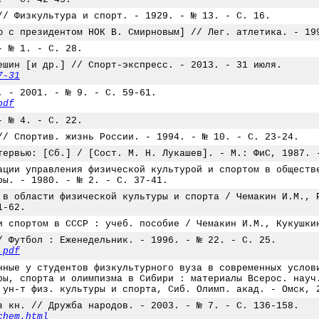
// Физкультура и спорт. - 1929. - № 13. - С. 16.
ю с президентом НОК В. Смирновым] // Лег. атлетика. - 19
- № 1. - С. 28.
ешин [и др.] // Спорт-экспресс. - 2013. - 31 июля.
7-31
. - 2001. - № 9. - С. 59-61.
pdf
- № 4. - С. 22.
// Спортив. жизнь России. - 1994. - № 10. - С. 23-24.
тервью: [Сб.] / [Сост. М. Н. Лукашев]. - М.: ФиС, 1987. 
ации управления физической культурой и спортом в обществ
ры. - 1980. - № 2. - С. 37-41.
 в области физической культуры и спорта / Чемакин И.М., 
1-62.
и спортом в СССР : учеб. пособие / Чемакин И.М., Кукушки
/ Футбол : Еженедельник. - 1996. - № 22. - С. 25.
.pdf
нные у студентов физкультурного вуза в современных услов
ры, спорта и олимпизма в Сибири : материалы Всерос. науч
 ун-т физ. культуры и спорта, Сиб. Олимп. акад. - Омск, 
з кн. // Дружба народов. - 2003. - № 7. - С. 136-158.
chem.html