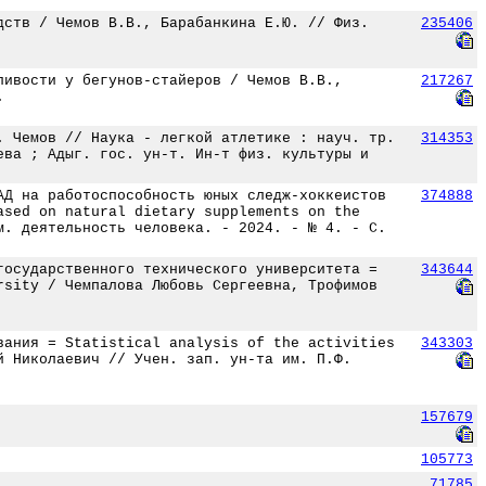
дств / Чемов В.В., Барабанкина Е.Ю. // Физ.
235406
ливости у бегунов-стайеров / Чемов В.В.,
217267
.
. Чемов // Наука - легкой атлетике : науч. тр.
314353
ева ; Адыг. гос. ун-т. Ин-т физ. культуры и
АД на работоспособность юных следж-хоккеистов
374888
ased on natural dietary supplements on the
м. деятельность человека. - 2024. - № 4. - С.
государственного технического университета =
343644
rsity / Чемпалова Любовь Сергеевна, Трофимов
вания = Statistical analysis of the activities
343303
й Николаевич // Учен. зап. ун-та им. П.Ф.
157679
105773
71785