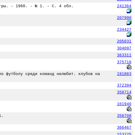
гры. - 1960. - № 1. - С. 4 обл.
241364
207990
234427
205031
304097
363311
375718
по футболу среди команд нелюбит. клубов на
191883
372394
358714
161940
1.
358708
366467
153225