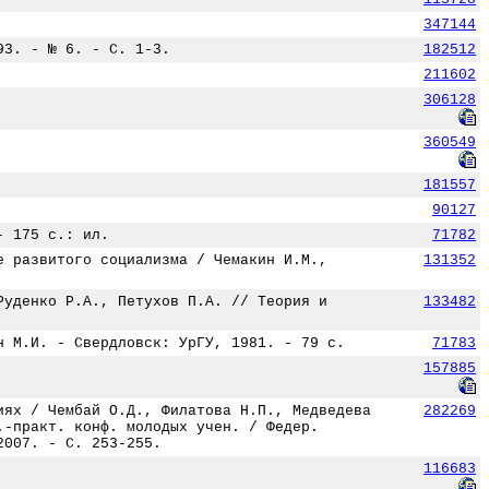
347144
93. - № 6. - С. 1-3.
182512
211602
306128
360549
181557
90127
- 175 с.: ил.
71782
е развитого социализма / Чемакин И.М.,
131352
Руденко Р.А., Петухов П.А. // Теория и
133482
н М.И. - Свердловск: УрГУ, 1981. - 79 с.
71783
157885
иях / Чембай О.Д., Филатова Н.П., Медведева
282269
.-практ. конф. молодых учен. / Федер.
2007. - С. 253-255.
116683