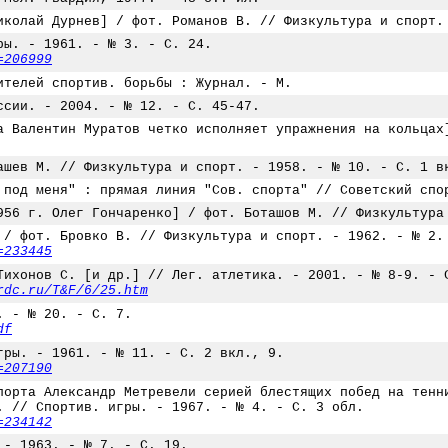
иколай Дурнев] / фот. Романов В. // Физкультура и спорт.
ры. - 1961. - № 3. - С. 24.
=206999
ителей спортив. борьбы : Журнал. - М.
ссии. - 2004. - № 12. - С. 45-47.
а Валентин Муратов четко исполняет упражнения на кольцах
ашев М. // Физкультура и спорт. - 1958. - № 10. - С. 1 в
 под меня" : прямая линия "Сов. спорта" // Советский спо
956 г. Олег Гончаренко] / фот. Боташов М. // Физкультура
 / фот. Бровко В. // Физкультура и спорт. - 1962. - № 2.
=233445
Тихонов С. [и др.] // Лег. атлетика. - 2001. - № 8-9. - 
rdc.ru/T&F/6/25.htm
. - № 20. - С. 7.
df
гры. - 1961. - № 11. - С. 2 вкл., 9.
=207190
порта Александр Метревели серией блестящих побед на тенн
. // Спортив. игры. - 1967. - № 4. - С. 3 обл.
=234142
 - 1963. - № 7. - С. 19.