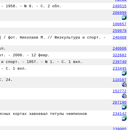
 - 1958. - № 8. - С. 2 обл.
240515
206999
100657
259978
] / фот. Николаев М. // Физкультура и спорт. -
240408
кл.
240606
рт. - 2008. - 12 февр.
322682
 и спорт. - 1957. - № 1. - С. 1 вкл.
239740
 - С. 1 вкл.
233445
С. 24.
110107
152772
207190
исных кортах завоевал титулы чемпионов
234142
239085