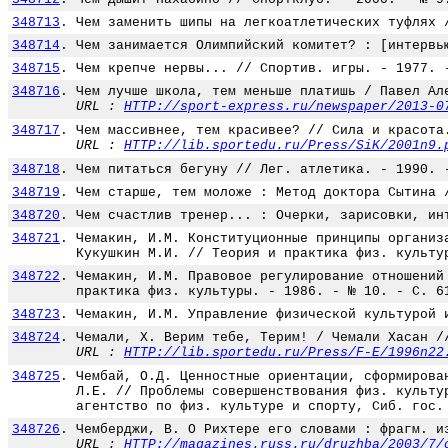
348713
.
Чем заменить шипы на легкоатлетических туфлях 
348714
.
Чем занимается Олимпийский комитет? : [интервь
348715
.
Чем крепче нервы... // Спортив. игры. - 1977. 
348716
.
Чем лучше школа, тем меньше платишь / Павел Ал
URL :
HTTP://sport-express.ru/newspaper/2013-0
348717
.
Чем массивнее, тем красивее? // Сила и красота
URL :
HTTP://lib.sportedu.ru/Press/SiK/2001n9.
348718
.
Чем питаться бегуну // Лег. атлетика. - 1990. 
348719
.
Чем старше, тем моложе : Метод доктора Сытина 
348720
.
Чем счастлив тренер... : Очерки, зарисовки, ин
348721
.
Чемакин, И.М. Конституционные принципы организ
Кукушкин М.И. // Теория и практика физ. культу
348722
.
Чемакин, И.М. Правовое регулирование отношений
практика физ. культуры. - 1986. - № 10. - С. 6
348723
.
Чемакин, И.М. Управление физической культурой 
348724
.
Чемали, Х. Верим тебе, Терим! / Чемали Хасан /
URL :
HTTP://lib.sportedu.ru/Press/F-E/1996n22
348725
.
Чембай, О.Д. Ценностные ориентации, сформирова
Л.Е. // Проблемы совершенствования физ. культу
агентство по физ. культуре и спорту, Сиб. гос.
348726
.
Чемберджи, В. О Рихтере его словами : фрагм. и
URL :
HTTP://magazines.russ.ru/druzhba/2003/7/