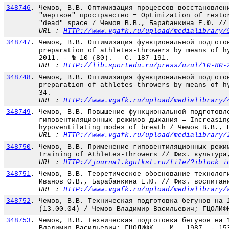
348746
.
Чемов, В.В. Оптимизация процессов восстановлен
"мертвое" пространство = Optimization of resto
"dead" space / Чемов В.В., Барабанкина Е.Ю. //
URL :
HTTP://www.vgafk.ru/upload/medialibrary/
348747
.
Чемов, В.В. Оптимизация функциональной подгото
preparation of athletes-throwers by means of h
2011. - № 10 (80). - С. 187-191.
URL :
HTTP://lib.sportedu.ru/press/uzul/10-80-
348748
.
Чемов, В.В. Оптимизация функциональной подгото
preparation of athletes-throwers by means of h
34.
URL :
HTTP://www.vgafk.ru/upload/medialibrary/
348749
.
Чемов, В.В. Повышение функциональной подготовл
гиповентиляционных режимов дыхания = Increasin
hypoventilating modes of breath / Чемов В.В., 
URL :
HTTP://www.vgafk.ru/upload/medialibrary/
348750
.
Чемов, В.В. Применение гиповентиляционных режи
Training of Athletes-Throwers // Физ. культура
URL :
HTTP://journal.kgufkst.ru/file/?iblock_i
348751
.
Чемов, В.В. Теоретическое обоснование технолог
Иванов О.В., Барабанкина Е.Ю. // Физ. воспитан
URL :
HTTP://www.vgafk.ru/upload/medialibrary/
348752
.
Чемов, В.В. Техническая подготовка бегунов на 
(13.00.04) / Чемов Владимир Васильевич; ГЦОЛИФ
348753
.
Чемов, В.В. Техническая подготовка бегунов на 
Владимир Васильевич; ГЦОЛИФК. - М., 1987. - 15