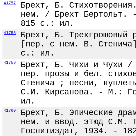
41757
.
Брехт, Б. Стихотворения
нем. / Брехт Бертольт. 
815 с.: ил.
41758
.
Брехт, Б. Трехгрошовый 
[пер. с нем. В. Стенича
с.: ил.
41759
.
Брехт, Б. Чихи и Чухи /
пер. прозы и бел. стихо
Стенича ; песни, куплет
С.И. Кирсанова. - М.: Г
ил.
41760
.
Брехт, Б. Эпические дра
нем. и ввод. этюд С.М. 
Гослитиздат, 1934. - 18