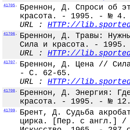
41705
.
Бреннон, Д. Спроси об э
красота. - 1995. - № 4.
URL :
HTTP://lib.sporte
41706
.
Бреннон, Д. Травы: Нужн
Сила и красота. - 1995.
URL :
HTTP://lib.sporte
41707
.
Бреннон, Д. Цена // Сил
- С. 62-65.
URL :
HTTP://lib.sporte
41708
.
Бреннон, Д. Энергия: Гд
красота. - 1995. - № 12
41709
.
Брент, Д. Судьба акроба
цирка. [Пер. с англ.] /