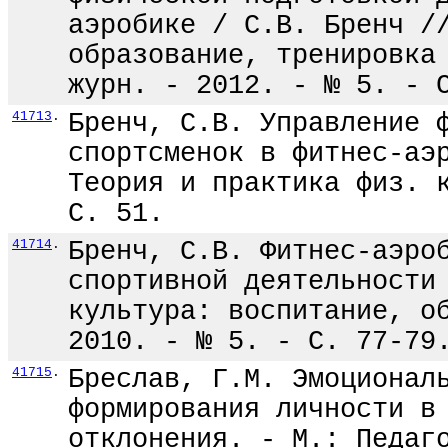
аэробике / С.В. Бренч /
образование, тренировка
журн. - 2012. - № 5. - 
41713
.
Бренч, С.В. Управление 
спортсменок в фитнес-аэ
Теория и практика физ. 
С. 51.
41714
.
Бренч, С.В. Фитнес-аэро
спортивной деятельности
культура: воспитание, о
2010. - № 5. - С. 77-79
41715
.
Бреслав, Г.М. Эмоционал
формирования личности в
отклонения. - М.: Педаг