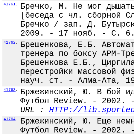
41761
.
Бречко, М. Не мог дышат
[беседа с чл. сборной С
Бречко / зап. Д. Бутырс
2009. - 17 нояб. - С. 6
41762
.
Брешенкова, Е.Б. Автома
тренера по боксу АРМ-Тр
Брешенкова Е.Б., Циргил
перестройки массовой фи
науч. ст. - Алма-Ата, 1
41763
.
Бржежинский, Ю. В бой и
Футбол Review. - 2002. 
URL :
HTTP://lib.sporte
41764
.
Бржежинский, Ю. Еще нем
Футбол Review. - 2002. 