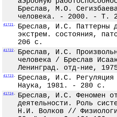
аэробную работоспособно
Бреслав, М.О. Сегизбаев
человека. - 2000. - Т. 
41721
.
Бреслав, И.С. Паттерны 
экстрем. состояния, пат
206 с.
41722
.
Бреслав, И.С. Произволь
человека / Бреслав Исаа
Ленинград. отд-ние, 197
41723
.
Бреслав, И.С. Регуляция
Наука, 1981. - 280 с.
41724
.
Бреслав, И.С. Феномен о
деятельности. Роль сист
Н.И. Волков // Физиолог