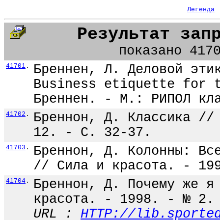
Легенда
Результат зап
показано 417
41701
.
Бреннен, Л. Деловой эти
Business etiquette for 
Бреннен. - М.: РИПОЛ кл
41702
.
Бреннон, Д. Классика //
12. - С. 32-37.
41703
.
Бреннон, Д. Колонны: Вс
// Сила и красота. - 19
41704
.
Бреннон, Д. Почему же я
красота. - 1998. - № 2.
URL :
HTTP://lib.sporte