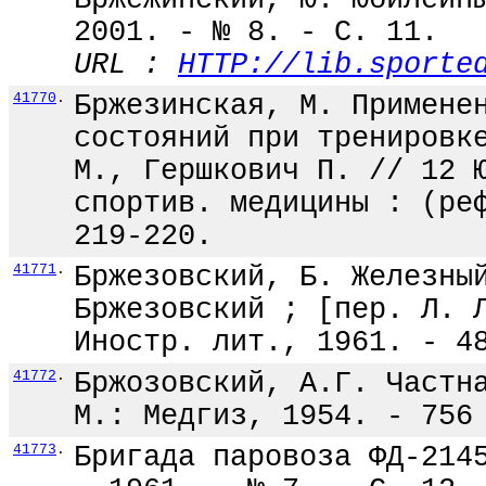
Бржежинский, Ю. Юбилейн
2001. - № 8. - С. 11.
URL :
HTTP://lib.sporte
41770
.
Бржезинская, М. Примене
состояний при тренировк
М., Гершкович П. // 12 
спортив. медицины : (ре
219-220.
41771
.
Бржезовский, Б. Железны
Бржезовский ; [пер. Л. 
Иностр. лит., 1961. - 4
41772
.
Бржозовский, А.Г. Частн
М.: Медгиз, 1954. - 756
41773
.
Бригада паровоза ФД-214