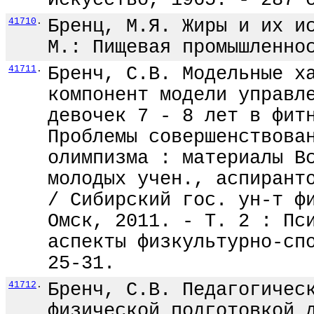
Искусство, 1965. - 287 
41710
.
Бренц, М.Я. Жиры и их и
М.: Пищевая промышленно
41711
.
Бренч, С.В. Модельные х
компонент модели управл
девочек 7 - 8 лет в фит
Проблемы совершенствова
олимпизма : материалы В
молодых учен., аспирант
/ Сибирский гос. ун-т ф
Омск, 2011. - Т. 2 : Пс
аспекты физкультурно-сп
25-31.
41712
.
Бренч, С.В. Педагогичес
физической подготовкой 