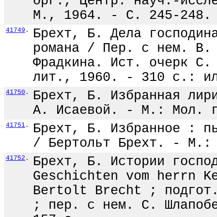
орг., Центр. науч.-иссл
М., 1964. - С. 245-248.
41749
.
Брехт, Б. Дела господин
романа / Пер. с нем. В.
Фрадкина. Ист. очерк С.
лит., 1960. - 310 с.: и
41750
.
Брехт, Б. Избранная лир
А. Исаевой. - М.: Мол. 
41751
.
Брехт, Б. Избранное : п
/ Бертольт Брехт. - М.:
41752
.
Брехт, Б. Истории госпо
Geschichten vom herrn K
Bertolt Brecht ; подгот
; пер. с нем. С. Шлапоб