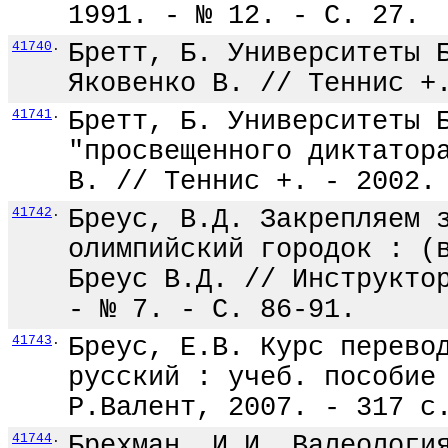
1991. - № 12. - С. 27.
41740
.
Бретт, Б. Университеты 
Яковенко В. // Теннис +
41741
.
Бретт, Б. Университеты 
"просвещенного диктатор
В. // Теннис +. - 2002.
41742
.
Бреус, В.Д. Закрепляем 
олимпийский городок : (
Бреус В.Д. // Инструкто
- № 7. - С. 86-91.
41743
.
Бреус, Е.В. Курс перево
русский : учеб. пособие
Р.Валент, 2007. - 317 с
41744
.
Брехман, И.И. Валеологи