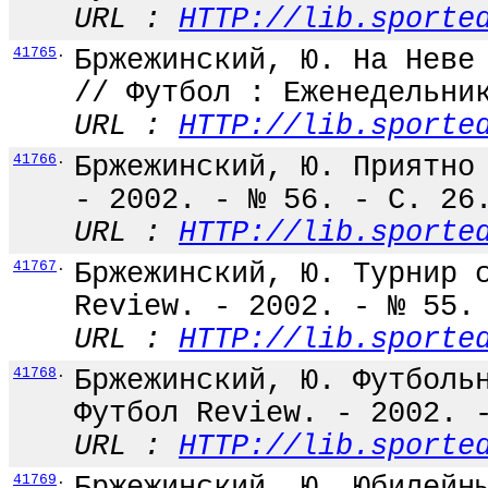
URL :
HTTP://lib.sporte
41765
.
Бржежинский, Ю. На Неве
// Футбол : Еженедельни
URL :
HTTP://lib.sporte
41766
.
Бржежинский, Ю. Приятно
- 2002. - № 56. - С. 26
URL :
HTTP://lib.sporte
41767
.
Бржежинский, Ю. Турнир 
Review. - 2002. - № 55.
URL :
HTTP://lib.sporte
41768
.
Бржежинский, Ю. Футболь
Футбол Review. - 2002. 
URL :
HTTP://lib.sporte
41769
.