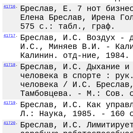
41716
.
Бреслав, Е. 7 нот бизне
Елена Бреслав, Ирена Го
575 с.: табл., граф.
41717
.
Бреслав, И.С. Воздух - 
И.С., Миняев В.И. - Кал
Калинин. отд-ние, 1984.
41718
.
Бреслав, И.С. Дыхание и
человека в спорте : рук
человека / И.С. Бреслав
Тамбовцева. - М.: Сов. 
41719
.
Бреслав, И.С. Как управ
Л.: Наука, 1985. - 160 
41720
.
Бреслав, И.С. Лимитируе