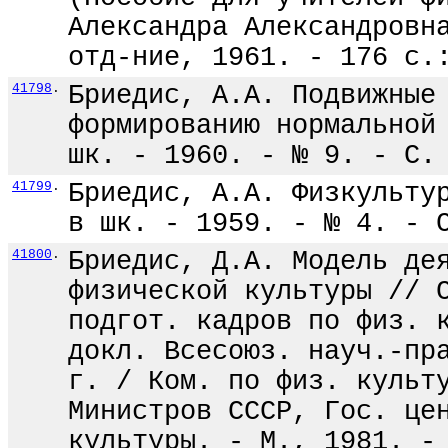
Александра Александровн
отд-ние, 1961. - 176 с.
41798
.
Бриедис, А.А. Подвижные
формированию нормальной
шк. - 1960. - № 9. - С.
41799
.
Бриедис, А.А. Физкульту
в шк. - 1959. - № 4. - 
41800
.
Бриедис, Д.А. Модель де
физической культуры // 
подгот. кадров по физ. 
докл. Всесоюз. науч.-пр
г. / Ком. по физ. культ
Министров СССР, Гос. це
культуры. - М., 1981. -