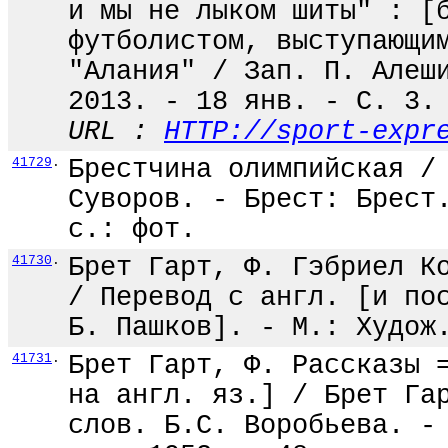
и мы не лыком шиты" : [
футболистом, выступающи
"Алания" / Зап. П. Алеш
2013. - 18 янв. - С. 3.
URL :
HTTP://sport-expr
41729
.
Брестчина олимпийская /
Суворов. - Брест: Брест
с.: фот.
41730
.
Брет Гарт, Ф. Гэбриел К
/ Перевод с англ. [и по
Б. Пашков]. - М.: Худож
41731
.
Брет Гарт, Ф. Рассказы 
на англ. яз.] / Брет Га
слов. Б.С. Воробьева. -