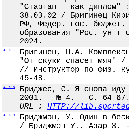
"Стартап - как диплом" 
38.03.02 / Бригинец Кир
РФ, Федер. гос. бюджет.
образования "Рос. ун-т 
2024.
41787
.
Бригинец, Н.А. Комплекс
"От скуки спасет мяч" /
// Инструктор по физ. к
45-48.
41788
.
Бриджес, С. Я снова иду
2001. - № 4. - С. 64-67
URL :
HTTP://lib.sporte
41789
.
Бриджмэн, У. Один в бес
/ Бриджмэн У., Азар Ж. 