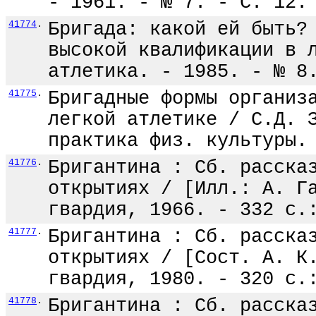
- 1961. - № 7. - С. 12.
41774
.
Бригада: какой ей быть?
высокой квалификации в 
атлетика. - 1985. - № 8
41775
.
Бригадные формы организ
легкой атлетике / С.Д. 
практика физ. культуры.
41776
.
Бригантина : Сб. расска
открытиях / [Илл.: А. Г
гвардия, 1966. - 332 с.
41777
.
Бригантина : Сб. расска
открытиях / [Сост. А. К
гвардия, 1980. - 320 с.
41778
.
Бригантина : Сб. расска