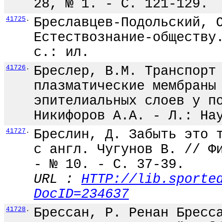
28, № 1. - С. 121-129.
41725
.
Бреславцев-Подольский, 
Естествознание-обществу
с.: ил.
41726
.
Бреслер, В.М. Транспорт
плазматические мембраны
эпителиальных слоев у п
Никифоров А.А. - Л.: На
41727
.
Бреслин, Д. Забыть это 
с англ. Чугунов В. // Ф
- № 10. - С. 37-39.
URL :
HTTP://lib.sporte
DocID=234637
41728
.
Брессан, Р. Ренан Бресс