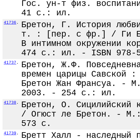
Гос. ун-т физ. воспитан
41 с.: ил.
41736
.
Бретон, Г. История любв
т. : [пер. с фр.] / Ги 
В интимном окружении ко
474 с.: ил. - ISBN 978-
41737
.
Бретон, Ж.Ф. Повседневн
времен царицы Савской :
Бретон Жан Франсуа. - М
2003. - 254 с.: ил.
41738
.
Бретон, О. Сицилийский 
/ Огюст ле Бретон. - М.
573 с.
41739
.
Бретт Халл - наследный 