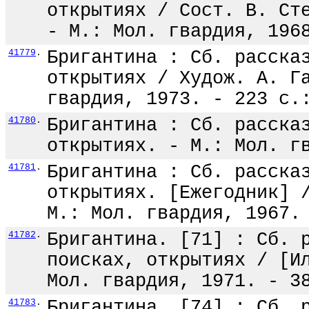
открытиях / Сост. В. Ст
- М.: Мол. гвардия, 196
41779
.
Бригантина : Сб. расска
открытиях / Худож. А. Г
гвардия, 1973. - 223 с.
41780
.
Бригантина : Сб. расска
открытиях. - М.: Мол. г
41781
.
Бригантина : Сб. расска
открытиях. [Ежегодник] 
М.: Мол. гвардия, 1967.
41782
.
Бригантина. [71] : Сб. 
поисках, открытиях / [И
Мол. гвардия, 1971. - 3
41783
.
Бригантина. [74] : Сб. 