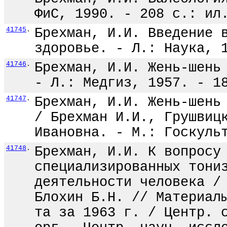
ФиС, 1990. - 208 с.: ил
41745
.
Брехман, И.И. Введение 
здоровье. - Л.: Наука, 
41746
.
Брехман, И.И. Жень-шень
- Л.: Медгиз, 1957. - 1
41747
.
Брехман, И.И. Жень-шень
/ Брехман И.И., Грушвиц
Ивановна. - М.: Госкуль
41748
.
Брехман, И.И. К вопросу
специализированных тони
деятельности человека /
Блохин Б.Н. // Материал
та за 1963 г. / Центр. 