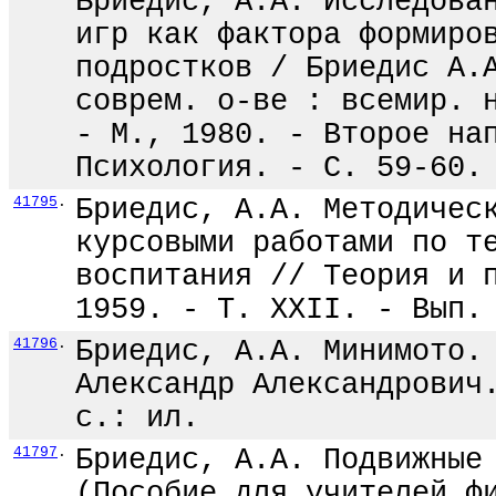
Бриедис, А.А. Исследова
игр как фактора формиро
подростков / Бриедис А.
соврем. о-ве : всемир. 
- М., 1980. - Второе на
Психология. - С. 59-60.
41795
.
Бриедис, А.А. Методичес
курсовыми работами по т
воспитания // Теория и 
1959. - Т. XXII. - Вып.
41796
.
Бриедис, А.А. Минимото.
Александр Александрович
с.: ил.
41797
.
Бриедис, А.А. Подвижные
(Пособие для учителей ф