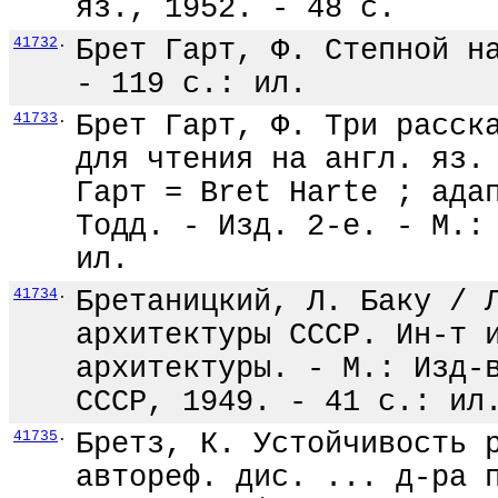
яз., 1952. - 48 с.
41732
.
Брет Гарт, Ф. Степной н
- 119 с.: ил.
41733
.
Брет Гарт, Ф. Три расск
для чтения на англ. яз.
Гарт = Bret Harte ; ада
Тодд. - Изд. 2-е. - М.:
ил.
41734
.
Бретаницкий, Л. Баку / 
архитектуры СССР. Ин-т 
архитектуры. - М.: Изд-
СССР, 1949. - 41 с.: ил
41735
.
Бретз, К. Устойчивость 
автореф. дис. ... д-ра 