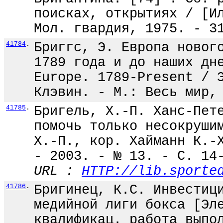
поисках, открытиях / [И
Мол. гвардия, 1975. - 3
41784
.
Бриггс, Э. Европа новог
1789 года и до наших дн
Europe. 1789-Present / 
Клэвин. - М.: Весь мир,
41785
.
Бригель, Х.-П. Ханс-Пет
помочь только несокруши
Х.-П., кор. Хайманн К.-
- 2003. - № 13. - С. 14
URL :
HTTP://lib.sporte
41786
.
Бригинец, К.С. Инвестиц
медийной лиги бокса [Эл
квалификац. работа выпо