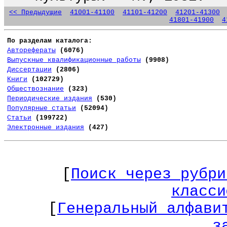
<< Предыдущие
41001-41100
41101-41200
41201-41300
41801-41900
4
По разделам каталога:
Авторефераты
(6076)
Выпускные квалификационные работы
(9908)
Диссертации
(2806)
Книги
(102729)
Обществознание
(323)
Периодические издания
(530)
Популярные статьи
(52094)
Статьи
(199722)
Электронные издания
(427)
[
Поиск через рубри
класси
[
Генеральный алфави
з