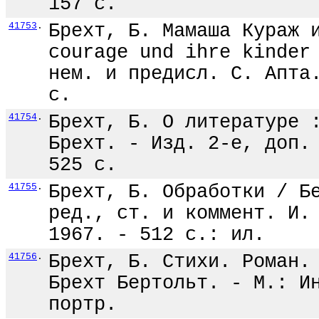
157 с.
41753
.
Брехт, Б. Мамаша Кураж 
courage und ihre kinder
нем. и предисл. С. Апта
с.
41754
.
Брехт, Б. О литературе 
Брехт. - Изд. 2-е, доп.
525 с.
41755
.
Брехт, Б. Обработки / Б
ред., ст. и коммент. И.
1967. - 512 с.: ил.
41756
.
Брехт, Б. Стихи. Роман.
Брехт Бертольт. - М.: И
портр.