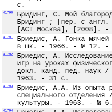
с.
41790
.
Бридинг, С. Мой благоро
Бридинг ; [пер. с англ.
[АСТ Москва], [2008]. -
41791
.
Бриедис, А. Гонка мячей
в шк. - 1966. - № 12. -
41792
.
Бриедис, А. Исследовани
игр на уроках физическо
докл. канд. пед. наук /
1963. - 31 с.
41793
.
Бриедис, А.А. Из опыта 
специального отделения 
культуры. - 1963. - № 6
41794
.