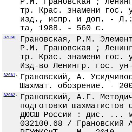
Р.М. Грановская ; Ленин
тр. Крас. знамени гос. 
изд., испр. и доп. - Л.
та, 1988. - 560 с.
82060
.
Грановская, Р.М. Элемен
Р.М. Грановская ; Ленин
тр. Крас. знамени гос. 
Изд-во Ленингр. гос. ун
82061
.
Грановский, А. Усидчиво
Шахмат. обозрение. - 20
82062
.
Грановский, А.Г. Методи
подготовки шахматистов 
ДЮСШ России : дис. ... 
032100.68 / Грановский 