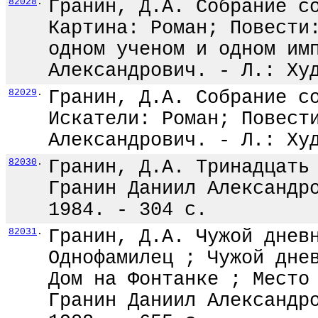
82028
.
Гранин, Д.А. Собрание с
Картина: Роман; Повести
одном ученом и одном им
Александрович. - Л.: Ху
82029
.
Гранин, Д.А. Собрание с
Искатели: Роман; Повест
Александрович. - Л.: Ху
82030
.
Гранин, Д.А. Тринадцать
Гранин Даниил Александр
1984. - 304 с.
82031
.
Гранин, Д.А. Чужой днев
Однофамилец ; Чужой дне
Дом на Фонтанке ; Место
Гранин Даниил Александр