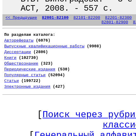
АСТ, 2008. - 557 с.
<< Предыдущие
82001-82100
82101-82200
82201-82300
82801-82900
8
По разделам каталога:
Авторефераты
(6076)
Выпускные квалификационные работы
(9908)
Диссертации
(2806)
Книги
(102730)
Обществознание
(323)
Периодические издания
(530)
Популярные статьи
(52094)
Статьи
(199722)
Электронные издания
(427)
[
Поиск через рубри
класси
[
Генеральный алфави