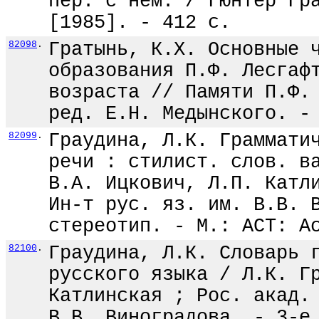
пер. с нем. / Гюнтер Гр
[1985]. - 412 с.
82098
.
Гратынь, К.Х. Основные 
образования П.Ф. Лесгаф
возраста // Памяти П.Ф.
ред. Е.Н. Медынского. -
82099
.
Граудина, Л.К. Граммати
речи : стилист. слов. в
В.А. Ицкович, Л.П. Катл
Ин-т рус. яз. им. В.В. 
стереотип. - М.: АСТ: А
82100
.
Граудина, Л.К. Словарь 
русского языка / Л.К. Г
Катлинская ; Рос. акад.
В.В. Виноградова. - 3-е