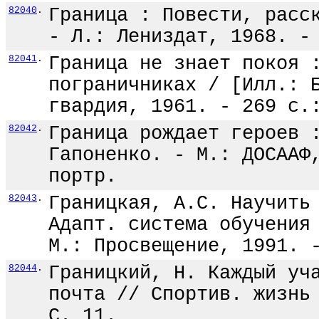
82040
.
Граница : Повести, расс
- Л.: Лениздат, 1968. -
82041
.
Граница не знает покоя 
пограничниках / [Илл.: 
гвардия, 1961. - 269 с.
82042
.
Граница рождает героев 
Гапоненко. - М.: ДОСААФ
портр.
82043
.
Границкая, А.С. Научить
Адапт. система обучения
М.: Просвещение, 1991. 
82044
.
Границкий, Н. Каждый уч
почта // Спортив. жизнь
С. 11.