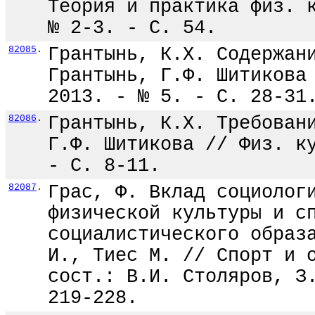
Теория и практика физ. 
№ 2-3. - С. 54.
82085
.
Грантынь, К.Х. Содержан
Грантынь, Г.Ф. Шитикова
2013. - № 5. - С. 28-31
82086
.
Грантынь, К.Х. Требован
Г.Ф. Шитикова // Физ. к
- С. 8-11.
82087
.
Грас, Ф. Вклад социолог
физической культуры и с
социалистического образ
И., Тиес М. // Спорт и 
сост.: В.И. Столяров, З
219-228.