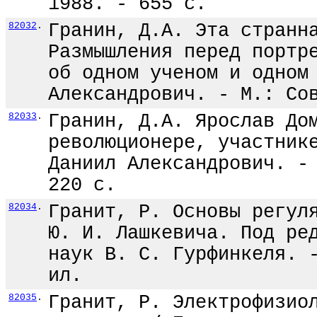
1988. - 655 с.
82032
.
Гранин, Д.А. Эта странн
Размышления перед портр
об одном ученом и одном
Александрович. - М.: Со
82033
.
Гранин, Д.А. Ярослав До
революционере, участник
Даниил Александрович. -
220 с.
82034
.
Гранит, Р. Основы регул
Ю. И. Лашкевича. Под ре
наук В. С. Гурфинкеля. 
ил.
82035
.
Гранит, Р. Электрофизио