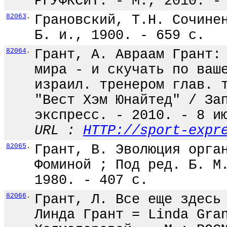
РГУФКСиТ. - М., 2010. -
82063
.
Грановский, Т.Н. Сочине
Б. и., 1900. - 659 с.
82064
.
Грант, А. Авраам Грант:
мира - и скучать по ваш
израил. тренером глав. 
"Вест Хэм Юнайтед" / За
экспресс. - 2010. - 8 и
URL :
HTTP://sport-expr
82065
.
Грант, В. Эволюция орга
Фоминой ; Под ред. Б. М
1980. - 407 с.
82066
.
Грант, Л. Все еще здесь
Линда Грант = Linda Gra