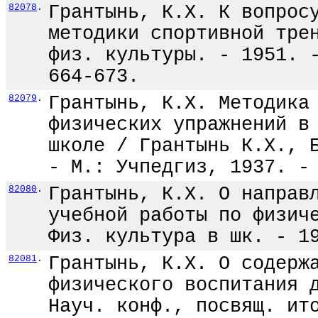
82078
.
Грантынь, К.Х. К вопрос
методики спортивной тре
физ. культуры. - 1951. 
664-673.
82079
.
Грантынь, К.Х. Методика
физических упражнений в
школе / Грантынь К.Х., 
- М.: Учпедгиз, 1937. -
82080
.
Грантынь, К.Х. О направ
учебной работы по физич
Физ. культура в шк. - 1
82081
.
Грантынь, К.Х. О содерж
физического воспитания 
Науч. конф., посвящ. ит