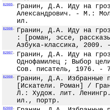
82005
.
Гранин, Д.А. Иду на гро
Александрович. - М.: Мо
ил.
82006
.
Гранин, Д.А. Иду на гро
: [роман, эссе, рассказ
Азбука-классика, 2009. 
82007
.
Гранин, Д.А. Иду на гро
Однофамилец ; Выбор цел
Сов. писатель, 1976. - 
82008
.
Гранин, Д.А. Избранные 
[Искатели. Роман] / Гра
Л.: Худож. лит. Ленингр
ил., портр.
82009
.