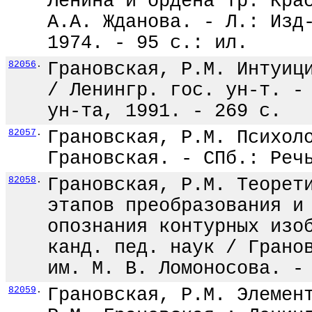
Ленина и ордена тр. Кра
А.А. Жданова. - Л.: Изд
1974. - 95 с.: ил.
82056
.
Грановская, Р.М. Интуиц
/ Ленингр. гос. ун-т. -
ун-та, 1991. - 269 с.
82057
.
Грановская, Р.М. Психол
Грановская. - СПб.: Реч
82058
.
Грановская, Р.М. Теорет
этапов преобразования и
опознания контурных изо
канд. пед. наук / Грано
им. М. В. Ломоносова. -
82059
.
Грановская, Р.М. Элемен