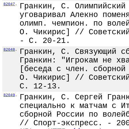
82047
.
Гранкин, С. Олимпийский
уговаривал Алекно помен
олимп. чемпион. по воле
О. Чикирис] // Советски
- С. 20-21.
82048
.
Гранкин, С. Связующий с
Гранкин: "Игрокам не хв
[беседа с член. сборной
О. Чикирис] // Советски
С. 12-13.
82049
.
Гранкин, С. Сергей Гран
специально к матчам с И
сборной России по волей
// Спорт-экспресс. - 20