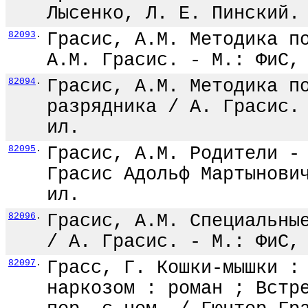
Лысенко, Л. Е. Пинский.
82093
.
Грасис, А.М. Методика п
А.М. Грасис. - М.: ФиС,
82094
.
Грасис, А.М. Методика п
разрядника / А. Грасис.
ил.
82095
.
Грасис, А.М. Родители -
Грасис Адольф Мартынови
ил.
82096
.
Грасис, А.М. Специальны
/ А. Грасис. - М.: ФиС,
82097
.
Грасс, Г. Кошки-мышки :
наркозом : роман ; Встр