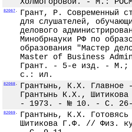
Холмогоровой. - М.: РОС
82067
.
Грант, Р. Современный с
для слушателей, обучающ
делового администрирова
Минобрнауки РФ по образ
образования "Мастер дел
Master of Business Admi
Грант. - 5-е изд. - М.;
с.: ил.
82068
.
Грантынь, К.X. Главное 
Грантынь К.X., Шитикова
- 1973. - № 10. - С. 26
82069
.
Грантынь, К.X. Готовясь
Шитикова Г.Ф. // Физ. к