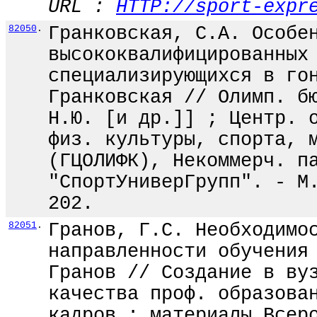
URL :
HTTP://sport-expr
82050
.
Гранковская, С.А. Особе
высококвалифицированных
специализирующихся в го
Гранковская // Олимп. б
Н.Ю. [и др.]] ; Центр. 
физ. культуры, спорта, 
(ГЦОЛИФК), Некоммерч. п
"СпортУниверГрупп". - М
202.
82051
.
Гранов, Г.С. Необходимо
направленности обучения
Гранов // Создание в ву
качества проф. образова
кадров : материалы Всер