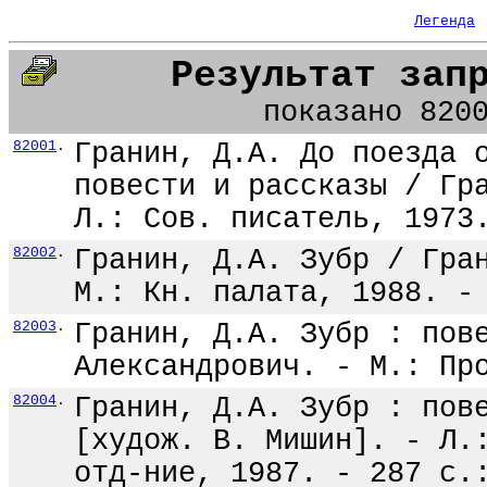
Легенда
Результат зап
показано 820
82001
.
Гранин, Д.А. До поезда 
повести и рассказы / Гр
Л.: Сов. писатель, 1973
82002
.
Гранин, Д.А. Зубр / Гра
М.: Кн. палата, 1988. -
82003
.
Гранин, Д.А. Зубр : пов
Александрович. - М.: Пр
82004
.
Гранин, Д.А. Зубр : пов
[худож. В. Мишин]. - Л.
отд-ние, 1987. - 287 с.