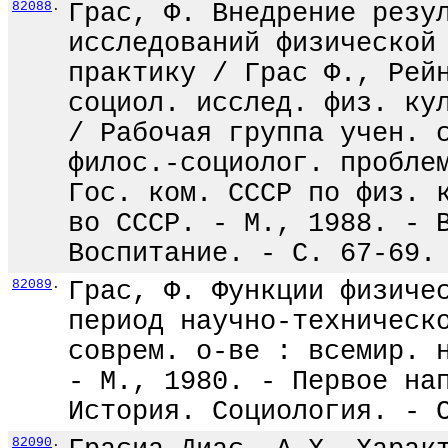
82088
.
Грас, Ф. Внедрение резу
исследований физической
практику / Грас Ф., Рей
социол. исслед. физ. ку
/ Рабочая группа учен. 
филос.-социолог. пробле
Гос. ком. СССР по физ. 
во СССР. - М., 1988. - 
Воспитание. - С. 67-69.
82089
.
Грас, Ф. Функции физиче
период научно-техническ
соврем. о-ве : всемир. 
- М., 1980. - Первое на
История. Социология. - 
82090
.