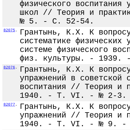
физического воспитания 
школ // Теория и практи
№ 5. - С. 52-54.
82075
.
Грантынь, К.Х. К вопрос
систематике физических 
системе физического вос
физ. культуры. - 1939. 
82076
.
Грантынь, К.Х. К вопрос
упражнений в советской 
воспитания // Теория и 
1940. - Т. VI. - № 2-3.
82077
.
Грантынь, К.Х. К вопрос
упражнений // Теория и 
1940. - Т. VI. - № 9. -