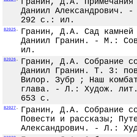
Гранин, Д.А. Примечания
Даниил Александрович. -
292 с.: ил.
82025
.
Гранин, Д.А. Сад камней
Даниил Гранин. - М.: Со
ил.
82026
.
Гранин, Д.А. Собрание с
Даниил Гранин. Т. 3: по
Вилор. Зубр ; Наш комба
глава. - Л.: Худож. лит
653 с.
82027
.
Гранин, Д.А. Собрание с
Повести и рассказы; Пут
Александрович. - Л.: Ху