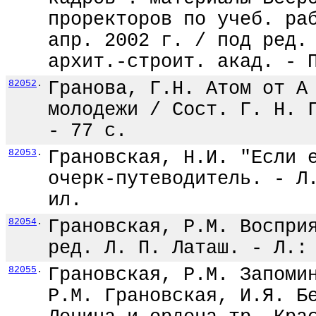
проректоров по учеб. ра
апр. 2002 г. / под ред.
архит.-строит. акад. - 
82052
.
Гранова, Г.Н. Атом от А
молодежи / Сост. Г. Н. 
- 77 с.
82053
.
Грановская, Н.И. "Если 
очерк-путеводитель. - Л
ил.
82054
.
Грановская, Р.М. Воспри
ред. Л. П. Латаш. - Л.:
82055
.
Грановская, Р.М. Запоми
Р.М. Грановская, И.Я. Б