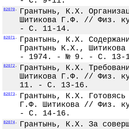
- С. 9-11.
82070
.
Грантынь, К.X. Организа
Шитикова Г.Ф. // Физ. к
- С. 11-14.
82071
.
Грантынь, К.X. Содержан
Грантынь К.X., Шитикова
- 1974. - № 9. - С. 13-
82072
.
Грантынь, К.X. Требован
Шитикова Г.Ф. // Физ. к
11. - С. 13-16.
82073
.
Грантынь, К.Х. Готовясь
Г.Ф. Шитикова // Физ. к
- С. 14-16.
82074
.
Грантынь, К.Х. За совер