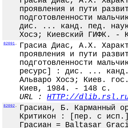
Грасиа Диас, А.Х. Харак
проявления и пути разви
подготовленности мальчи
дис. ... канд. пед. нау
Хосэ; Киевский ГИФК. - 
82091
.
Грасиа Диас, А.Х. Харак
проявления и пути разви
подготовленности мальчи
ресурс] : дис. ... канд
Альваро Хосэ; Киев. гос
Киев, 1984. - 148 с.
URL :
HTTP://dlib.rsl.r
82092
.
Грасиан, Б. Карманный о
Критикон : [пер. с исп.
Грасиан = Baltasar Grac