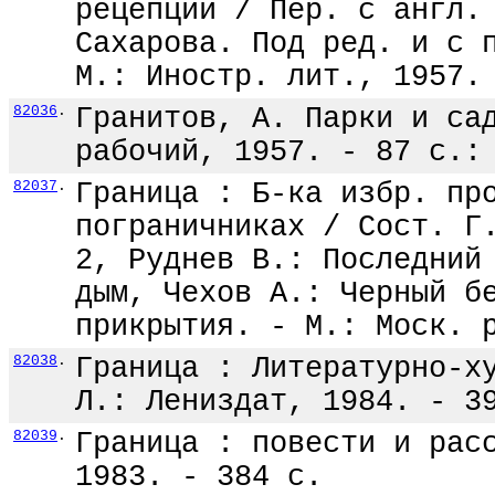
рецепции / Пер. с англ.
Сахарова. Под ред. и с 
М.: Иностр. лит., 1957.
82036
.
Гранитов, А. Парки и са
рабочий, 1957. - 87 с.:
82037
.
Граница : Б-ка избр. пр
пограничниках / Сост. Г
2, Руднев В.: Последний
дым, Чехов А.: Черный б
прикрытия. - М.: Моск. 
82038
.
Граница : Литературно-х
Л.: Лениздат, 1984. - 3
82039
.
Граница : повести и рас
1983. - 384 с.