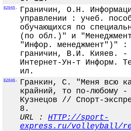
82045
.
Граничин, О.Н. Информац
управлении : учеб. посо
обучающихся по специаль
(по обл.)" и "Менеджмен
"Инфор. менеджмент")" :
граничин, В.И. Кияев. -
Интернет-Ун-т Информ. Т
ил.
82046
.
Гранкин, С. "Меня всю к
крайний, то по-любому -
Кузнецов // Спорт-экспр
8.
URL :
HTTP://sport-
express.ru/volleyball/r