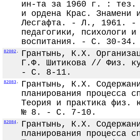
ин-та за 1960 г. : тез.
и ордена Крас. Знамени 
Лесгафта. - Л., 1961. -
педагогики, психологи и
воспитания. - С. 30-34.
82082
.
Грантынь, К.Х. Организа
Г.Ф. Шитикова // Физ. к
- С. 8-11.
82083
.
Грантынь, К.Х. Содержан
планирования процесса с
Теория и практика физ. 
№ 8. - С. 7-10.
82084
.
Грантынь, К.Х. Содержан
планирования процесса с