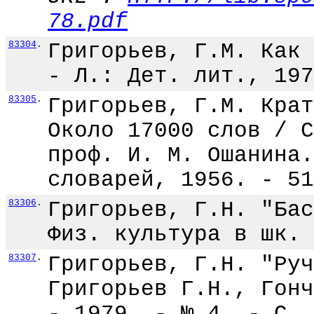
78.pdf
83304
.
Григорьев, Г.М. Как 
- Л.: Дет. лит., 197
83305
.
Григорьев, Г.М. Крат
Около 17000 слов / С
проф. И. М. Ошанина.
словарей, 1956. - 51
83306
.
Григорьев, Г.Н. "Бас
Физ. культура в шк. 
83307
.
Григорьев, Г.Н. "Руч
Григорьев Г.Н., Гонч
- 1979. - № 4. - С. 