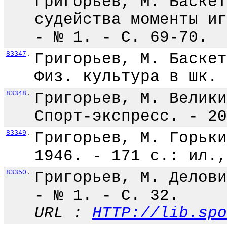
Григорьев, М. Баскет
судейства моменты иг
- № 1. - С. 69-70.
83347
.
Григорьев, М. Баскет
Физ. культура в шк. 
83348
.
Григорьев, М. Велики
Спорт-экспресс. - 20
83349
.
Григорьев, М. Горьки
1946. - 171 с.: ил.,
83350
.
Григорьев, М. Делови
- № 1. - С. 32.
URL :
HTTP://lib.spo