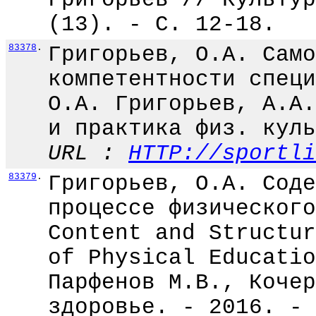
(13). - С. 12-18.
83378
.
Григорьев, О.А. Само
компетентности специ
О.А. Григорьев, А.А.
и практика физ. куль
URL :
HTTP://sportli
83379
.
Григорьев, О.А. Соде
процессе физического
Content and Structur
of Physical Educatio
Парфенов М.В., Кочер
здоровье. - 2016. - 