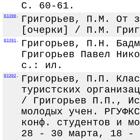
С. 60-61.
83390
.
Григорьев, П.М. От з
[очерки] / П.М. Григ
83391
.
Григорьев, П.Н. Бадм
Григорьев Павел Нико
с.: ил.
83392
.
Григорьев, П.П. Клас
туристских организац
/ Григорьев П.П., Ис
молодых учен. РГУФКС
конф. студентов и мо
28 - 30 марта, 18 - 