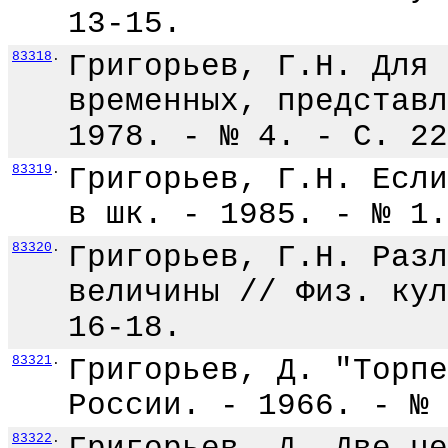
13-15.
83318
.
Григорьев, Г.Н. Для 
временных, представл
1978. - № 4. - С. 22
83319
.
Григорьев, Г.Н. Если
в шк. - 1985. - № 1.
83320
.
Григорьев, Г.Н. Разл
величины // Физ. кул
16-18.
83321
.
Григорьев, Д. "Торпе
России. - 1966. - № 
83322
.