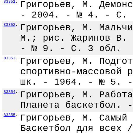
83351
.
Григорьев, М. Демонс
- 2004. - № 4. - С. 
83352
.
Григорьев, М. Мальчи
М.; рис. Жаринов В. 
- № 9. - С. 3 обл.
83353
.
Григорьев, М. Подгот
спортивно-массовой р
шк. - 1964. - № 5. -
83354
.
Григорьев, М. Работа
Планета баскетбол. -
83355
.
Григорьев, М. Самый 
Баскетбол для всех /