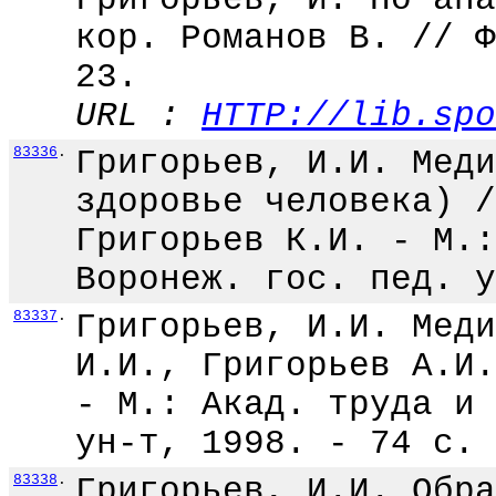
кор. Романов В. // Ф
23.
URL :
HTTP://lib.spo
83336
.
Григорьев, И.И. Меди
здоровье человека) /
Григорьев К.И. - М.:
Воронеж. гос. пед. у
83337
.
Григорьев, И.И. Меди
И.И., Григорьев А.И.
- М.: Акад. труда и 
ун-т, 1998. - 74 с.
83338
.
Григорьев, И.И. Обра