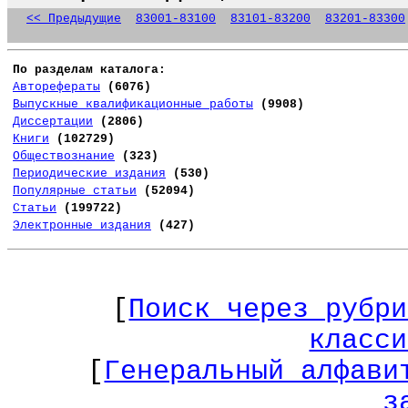
<< Предыдущие
83001-83100
83101-83200
83201-83300
По разделам каталога:
Авторефераты
(6076)
Выпускные квалификационные работы
(9908)
Диссертации
(2806)
Книги
(102729)
Обществознание
(323)
Периодические издания
(530)
Популярные статьи
(52094)
Статьи
(199722)
Электронные издания
(427)
[
Поиск через рубри
класси
[
Генеральный алфави
з