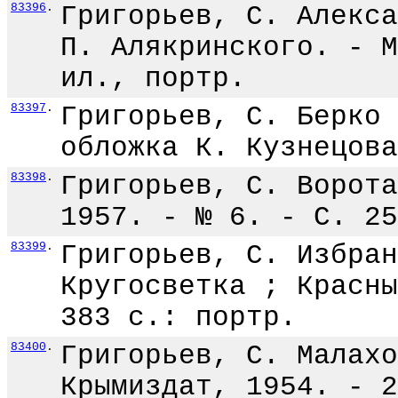
83396
.
Григорьев, С. Алекса
П. Алякринского. - М
ил., портр.
83397
.
Григорьев, С. Берко 
обложка К. Кузнецова
83398
.
Григорьев, С. Ворота
1957. - № 6. - С. 25
83399
.
Григорьев, С. Избран
Кругосветка ; Красны
383 с.: портр.
83400
.
Григорьев, С. Малахо
Крымиздат, 1954. - 2