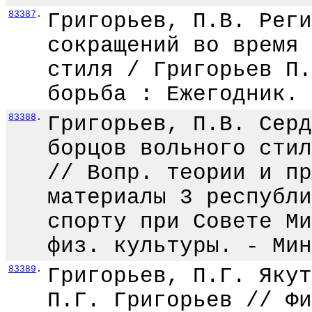
83387
.
Григорьев, П.В. Реги
сокращений во время 
стиля / Григорьев П.
борьба : Ежегодник. 
83388
.
Григорьев, П.В. Серд
борцов вольного стил
// Вопр. теории и пр
материалы 3 республи
спорту при Совете Ми
физ. культуры. - Мин
83389
.
Григорьев, П.Г. Якут
П.Г. Григорьев // Фи