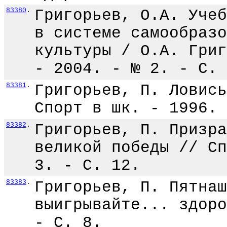
83380
.
Григорьев, О.А. Учеб
в системе самообразо
культуры / О.А. Григ
- 2004. - № 2. - С. 
83381
.
Григорьев, П. Ловись
Спорт в шк. - 1996. 
83382
.
Григорьев, П. Призра
великой победы // Сп
3. - С. 12.
83383
.
Григорьев, П. Пятнаш
выигрывайте... здоро
- С. 8.