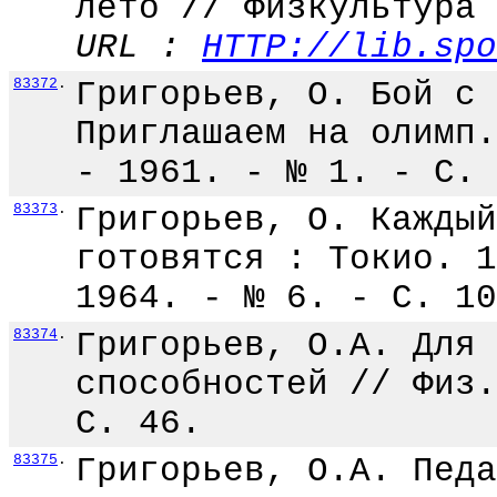
лето // Физкультура 
URL :
HTTP://lib.spo
83372
.
Григорьев, О. Бой с 
Приглашаем на олимп.
- 1961. - № 1. - С. 
83373
.
Григорьев, О. Каждый
готовятся : Токио. 1
1964. - № 6. - С. 10
83374
.
Григорьев, О.А. Для 
способностей // Физ.
С. 46.
83375
.
Григорьев, О.А. Педа