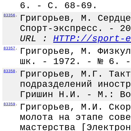
6. - С. 68-69.
83356
.
Григорьев, М. Сердце
Спорт-экспресс. - 20
URL :
HTTP://sport-e
83357
.
Григорьев, М. Физкул
шк. - 1972. - № 6. -
83358
.
Григорьев, М.Г. Такт
подразделений иностр
Гришин Н.И. - М.: Во
83359
.
Григорьев, М.И. Скор
молота на этапе сове
мастерства [Электрон