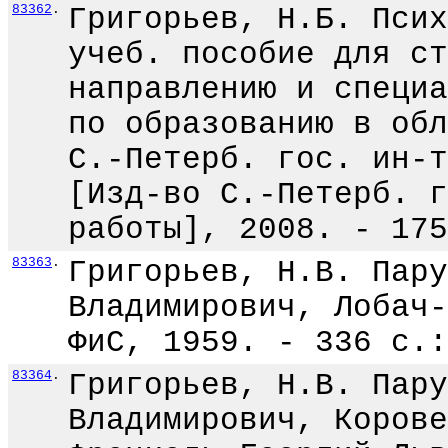
83362
.
Григорьев, Н.Б. Псих
учеб. пособие для ст
направлению и специа
по образованию в обл
С.-Петерб. гос. ин-т
[Изд-во С.-Петерб. г
работы], 2008. - 175
83363
.
Григорьев, Н.В. Пару
Владимирович, Лобач-
ФиС, 1959. - 336 с.:
83364
.
Григорьев, Н.В. Пару
Владимирович, Корове