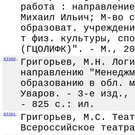
работа : направление
Михаил Ильич; М-во с
образоват. учреждени
т физ. культуры, спо
(ГЦОЛИФК)". - М., 20
83360
.
Григорьев, М.Н. Логи
направлению "Менеджм
образованию в обл. м
Уваров. - 3-е изд., 
- 825 с.: ил.
83361
.
Григорьев, М.С. Теат
Всероссийское театра