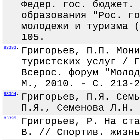
Федер. гос. бюджет. 
образования "Рос. го
молодежи и туризма (
105.
83393
.
Григорьев, П.П. Мони
туристских услуг / Г
Всерос. форум "Молод
М., 2010. - С. 213-2
83394
.
Григорьев, П.Я. Семь
П.Я., Семенова Л.Н. 
83395
.
Григорьев, Р. На ста
В. // Спортив. жизнь