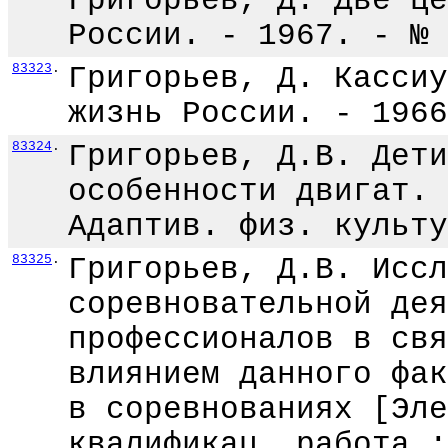
Григорьев, Д. Две це
России. - 1967. - № 
83323
.
Григорьев, Д. Кассиу
жизнь России. - 1966
83324
.
Григорьев, Д.В. Дети
особенности двигат. 
Адаптив. физ. культу
83325
.
Григорьев, Д.В. Иссл
соревновательной дея
профессионалов в свя
влиянием данного фак
в соревнованиях [Эле
квалификац. работа :