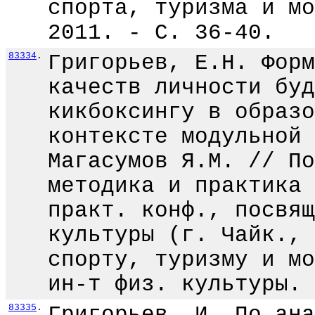
спорта, туризма и мо
2011. - С. 36-40.
83334
.
Григорьев, Е.Н. Форм
качеств личности буд
кикбоксингу в образо
контексте модульной 
Магасумов Я.М. // По
методика и практика 
практ. конф., посвящ
культуры (г. Чайк., 
спорту, туризму и мо
ин-т физ. культуры. 
83335
.
Григорьев, И. По ана