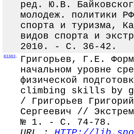
ред. Ю.В. Байковског
молодеж. политики РФ
спорта и туризма, Ка
видов спорта и экстр
2010. - С. 36-42.
83303
.
Григорьев, Г.Е. Форм
начальном уровне сре
физической подготовк
climbing skills by g
/ Григорьев Григорий
Сергеевич // Экстрем
№ 1. - C. 74-78.
URL :
HTTP://lib.spo