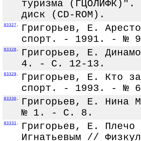
туризма (ГЦОЛИФК)". 
диск (CD-ROM).
83327
.
Григорьев, Е. Аресто
спорт. - 1991. - № 9
83328
.
Григорьев, Е. Динамо
4. - С. 12-13.
83329
.
Григорьев, Е. Кто за
спорт. - 1993. - № 6
83330
.
Григорьев, Е. Нина М
№ 1. - С. 8.
83331
.
Григорьев, Е. Плечо 
Игнатьевым // Физкул