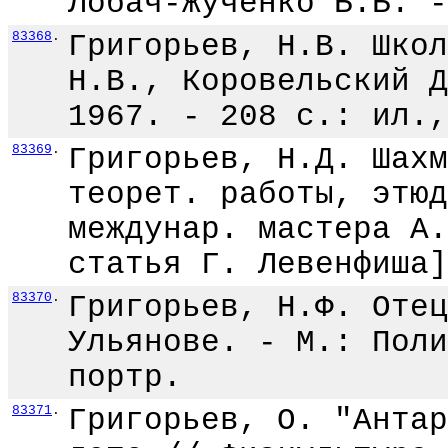
Лобач-Жученко Б.Б. -
83368
.
Григорьев, Н.В. Школ
Н.В., Коровельский Д
1967. - 208 с.: ил.,
83369
.
Григорьев, Н.Д. Шахм
теорет. работы, этюд
междунар. мастера А.
статья Г. Левенфиша]
83370
.
Григорьев, Н.Ф. Отец
Ульянове. - М.: Поли
портр.
83371
.
Григорьев, О. "Антар