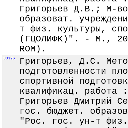
Григорьев Д.В.; М-во
образоват. учреждени
т физ. культуры, спо
(ГЦОЛИФК)". - М., 20
ROM).
83326
.
Григорьев, Д.С. Мето
подготовленности пло
спортивной подготовк
квалификац. работа :
Григорьев Дмитрий Се
гос. бюджет. образов
"Рос. гос. ун-т физ.