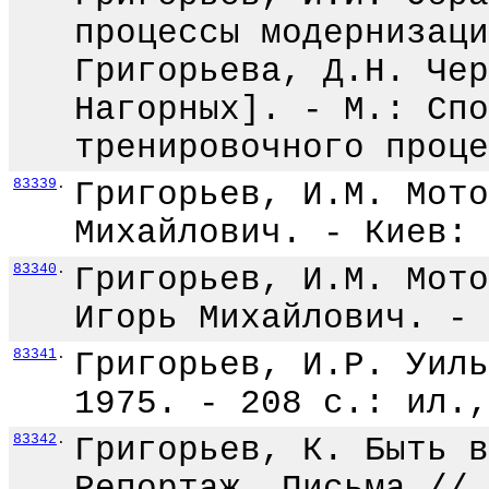
процессы модернизаци
Григорьева, Д.Н. Чер
Нагорных]. - М.: Спо
тренировочного проце
83339
.
Григорьев, И.М. Мото
Михайлович. - Киев: 
83340
.
Григорьев, И.М. Мото
Игорь Михайлович. - 
83341
.
Григорьев, И.Р. Уиль
1975. - 208 с.: ил.,
83342
.
Григорьев, К. Быть в
Репортаж. Письма // 