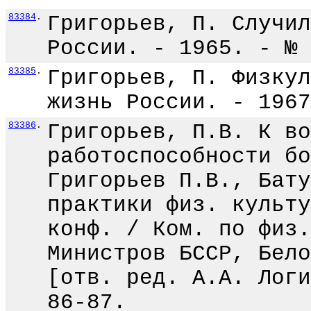
83384
.
Григорьев, П. Случил
России. - 1965. - № 
83385
.
Григорьев, П. Физкул
жизнь России. - 1967
83386
.
Григорьев, П.В. К во
работоспособности бо
Григорьев П.В., Бату
практики физ. культу
конф. / Ком. по физ.
Министров БССР, Бело
[отв. ред. А.А. Логи
86-87.